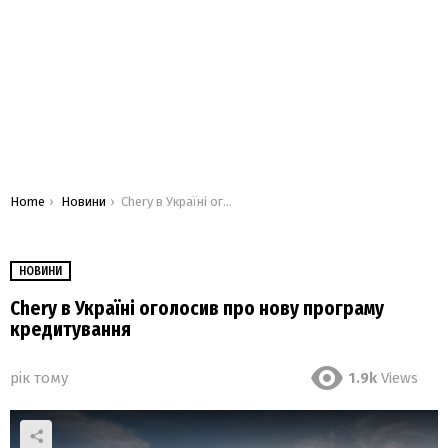
You are here:
Home
Новини
Chery в Україні оголосив про нову програму кредитування
НОВИНИ
Chery в Україні оголосив про нову програму
кредитування
рік тому
1.9k
Views