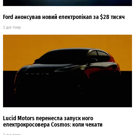
Ford анонсував новий електропікап за $28 тисяч
2 дні тому
Lucid Motors перенесла запуск ного
електрокросовера Cosmos: коли чекати
2 дні тому