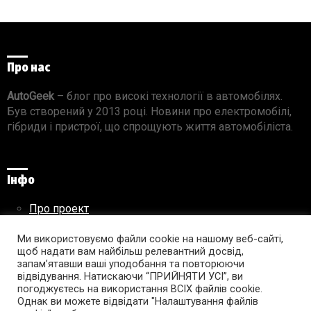
Про нас
AutoGeek
– блог про високі технології в автомобілях.
Був створений у 2013 році. Новини про електромобілі,
гібриди і пристрої, що спрощують життя автомобіліста.
Інфо
Про проект
Реклама на сайті
Ми використовуємо файли cookie на нашому веб-сайті,
Правила використання матеріалів
щоб надати вам найбільш релевантний досвід,
запам’ятавши ваші уподобання та повторюючи
відвідування. Натискаючи “ПРИЙНЯТИ УСІ”, ви
погоджуєтесь на використання ВСІХ файлів cookie.
Підпишись на AutoGeek!
Однак ви можете відвідати "Налаштування файлів