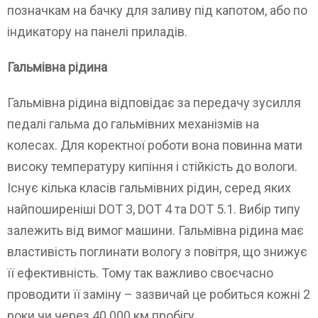
позначкам на бачку для заливу під капотом, або по
індикатору на панелі приладів.
Гальмівна рідина
Гальмівна рідина відповідає за передачу зусилля
педалі гальма до гальмівних механізмів на
колесах. Для коректної роботи вона повинна мати
високу температуру кипіння і стійкість до вологи.
Існує кілька класів гальмівних рідин, серед яких
найпоширеніші DOT 3, DOT 4 та DOT 5.1. Вибір типу
залежить від вимог машини. Гальмівна рідина має
властивість поглинати вологу з повітря, що знижує
її ефективність. Тому так важливо своєчасно
проводити її заміну – зазвичай це робиться кожні 2
роки чи через 40 000 км пробігу.