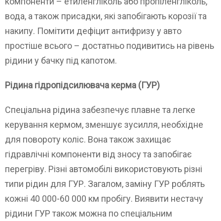
компоненти – етиленгліколь або пропіленгліколь,
вода, а також присадки, які запобігають корозії та
накипу. Помітити дефіцит антифризу у авто
простіше всього – достатньо подивитись на рівень
рідини у бачку під капотом.
Рідина гідропідсилювача керма (ГУР)
Спеціальна рідина забезпечує плавне та легке
керування кермом, зменшує зусилля, необхідне
для повороту коліс. Вона також захищає
гідравлічні компоненти від зносу та запобігає
перегріву. Різні автомобілі використовують різні
типи рідин для ГУР. Загалом, заміну ГУР роблять
кожні 40 000-60 000 км пробігу. Виявити нестачу
рідини ГУР також можна по спеціальним