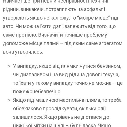
Найчастіше при певній несправності технічні
рідини, зникаючи, потрапляють на асфальт і
утворюють якщо не калюжу, то “мокре місце” під
авто. Чи можна їхати далі, залежить від того, що
саме протікло. Визначити точніше проблему
допоможе місце плями – під яким саме агрегатом
вона утворилась.
У випадку, якщо від плямки чутися бензином,
чи дизпаливом і на вид рідина доволі текуча,
то їхати у такому випадку точно не можна – це
пожежонебезпечно.
Якщо під машиною мастильна пляма, то треба
обов’язково прослідкувати, скільки олії
залишилося. Якщо рівень не дістався до
нижньої мітки на щупі – будь ласка. Якщо