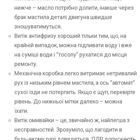
нижче – масло потрібно долити, інакше через
брак мастила деталі двигуна швидше
зношуватимуться.
Витік антифризу хороший тільки тим, що, на
крайній випадок, можна підливати воду і вже
на суміші води і “тосолу” рухатися до місця
ремонту.
Механічна коробка легко витримає нетривалий
рух із низьким рівнем мастила, а ось “автомат”
сухої їзди не потерпить. Якщо є щуп, перевірте
рівень. До нижньої мітки далеко – можна
їхати.
Витік омивайки – це, звичайно ж, найлегша з
несправностей. Зрозуміло, що лагодити в
будь-якому разі доведеться. ПДР допускають,