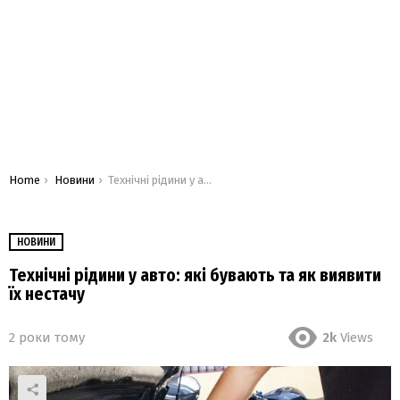
You are here:
Home
Новини
Технічні рідини у авто: які бувають та як виявити їх нестачу
НОВИНИ
Технічні рідини у авто: які бувають та як виявити
їх нестачу
2 роки тому
2k
Views