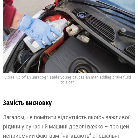
Close-up of an unrecognisable young caucasian man adding brake fluid
to a car.
Замість висновку
Загалом, не помітити відсутність якоїсь важливої
рідини у сучасній машині доволі важко – про цей
неприємний факт вам “нагадають” спеціальні