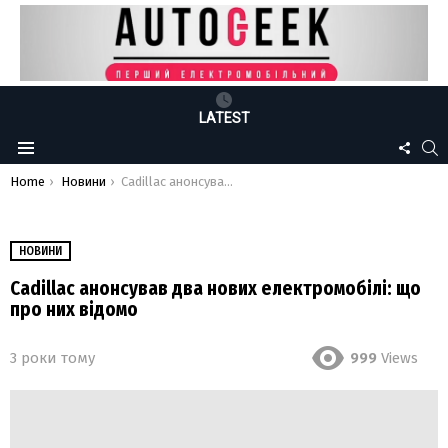
LATEST
FOLLO
S
Menu
US
You are here:
Home
Новини
Cadillac анонсував два нових електромобілі: що про них відомо
НОВИНИ
Cadillac анонсував два нових електромобілі: що
про них відомо
3 роки тому
999
Views