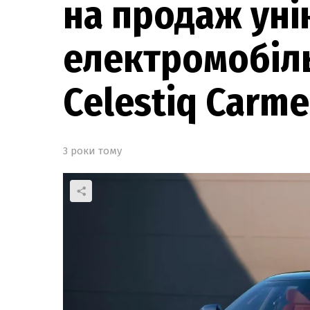
на продаж уні
електромобіль
Celestiq Carm
3 роки тому