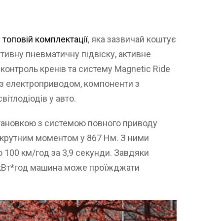
у топовій комплектації
, яка зазвичай коштує
птивну пневматичну підвіску, активне
контроль кренів та систему Magnetic Ride
і з електроприводом, компоненти з
вітлодіодів у авто.
тановкою з системою повного приводу
 крутним моментом у 867 Нм. З ними
 100 км/год за 3,9 секунди. Завдяки
 кВт*год машина може проїжджати