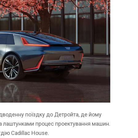
дводенну поїздку до Детройта, де йому
а лаштунками процес проектування машин.
дію Cadillac House.