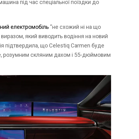
машина під час спеціальної поїздки до
ений електромобіль
“не схожий ні на що
 виразом, який виводить водіння на новий
нія підтвердила, що Celestiq Carmen буде
e, розумним скляним дахом і 55-дюймовим