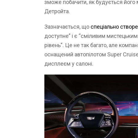
зможе побачити, як будується його 
Детройта.
Зазначається, що
спеціально створ
доступне” і є “сміливим мистецьким
рівень”. Це не так багато, але компа
оснащений автопілотом Super Cruis
дисплеєм у салоні.