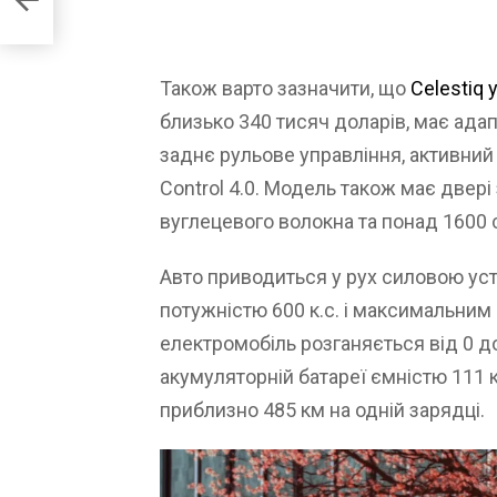
Також варто зазначити, що
Celestiq 
близько 340 тисяч доларів, має ада
заднє рульове управління, активний 
Control 4.0. Модель також має двер
вуглецевого волокна та понад 1600 с
Авто приводиться у рух силовою ус
потужністю 600 к.с. і максимальним
електромобіль розганяється від 0 до
акумуляторній батареї ємністю 111
приблизно 485 км на одній зарядці.