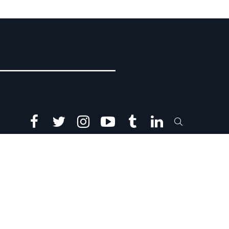
facebook
twitter
instagram
youtube
tumblr
linkedin
SEARCH