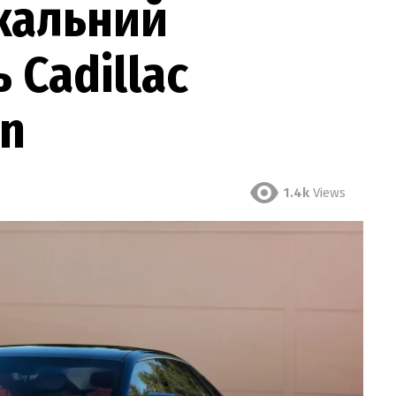
кальний
 Cadillac
en
1.4k
Views