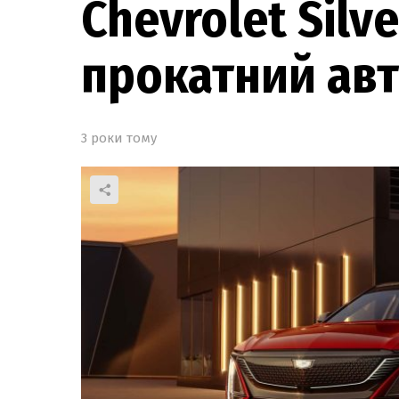
Chevrolet Sil
прокатний авт
3 роки тому