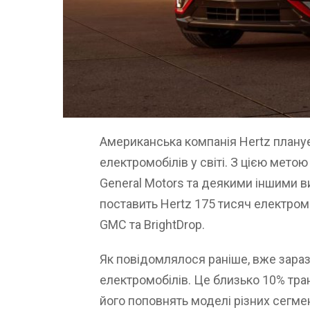
Американська компанія Hertz плану
електромобілів у світі. З цією метою 
General Motors та деякими іншими 
поставить Hertz 175 тисяч електромоб
GMC та BrightDrop.
Як повідомлялося раніше, вже зараз
електромобілів. Це близько 10% тран
його поповнять моделі різних сегмен