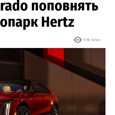
verado поповнять
опарк Hertz
1.1k
Views