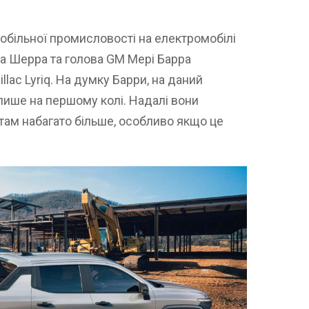
обільної промисловості на електромобілі
а Шерра та голова GM Мері Барра
lac Lyriq. На думку Барри, на даний
лише на першому колі. Надалі вони
там набагато більше, особливо якщо це