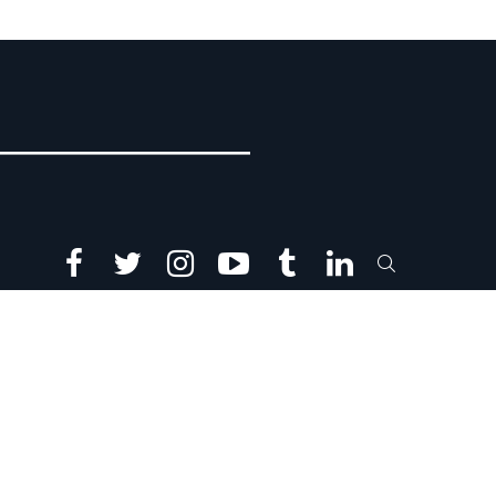
facebook
twitter
instagram
youtube
tumblr
linkedin
SEARCH