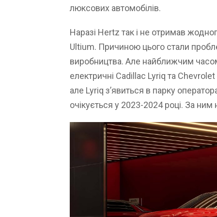
люксових автомобілів.
Наразі Hertz так і не отримав жодн
Ultium. Причиною цього стали проб
виробництва. Але найближчим часом
електричні Cadillac Lyriq та Chevrole
але Lyriq з’явиться в парку оператор
очікується у 2023-2024 році. За ним 