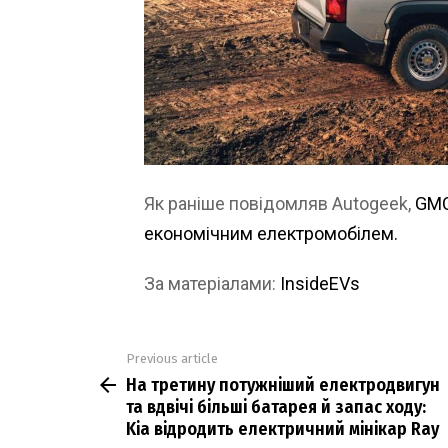
Як раніше повідомляв Autogeek,
GMC
економічним електромобілем.
За матеріалами:
InsideEVs
Previous article
See
На третину потужніший електродвигун
more
та вдвічі більші батарея й запас ходу:
Kia відродить електричний мінікар Ray