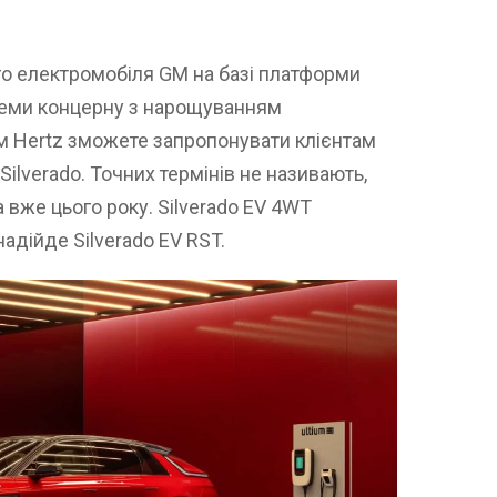
ого електромобіля GM на базі платформи
леми концерну з нарощуванням
 Hertz зможете запропонувати клієнтам
t Silverado. Точних термінів не називають,
а вже цього року. Silverado EV 4WT
надійде Silverado EV RST.