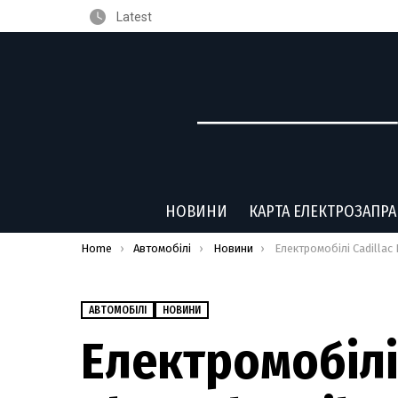
Latest
НОВИНИ
КАРТА ЕЛЕКТРОЗАПР
You are here:
Home
Автомобілі
Новини
Електромобілі Cadillac Lyriq та Chevrolet Silverado
АВТОМОБІЛІ
НОВИНИ
Електромобілі 