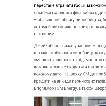
перестане втрачати гроші на кожном
словами головного фінансового ди
– збільшення обсягу виробництва, б
автомобілів і зниження витрат на ак
важливим.
Джейкобсон сказав учасникам нещода
що масштабування виробництва аку
зменшить залежність від імпортних 
компанія зможе скоротити витрати н
кожному авто. На шляху GM до приб
кредити на викиди парникових газів,
BrightDrop і GM Energy, а також цифро