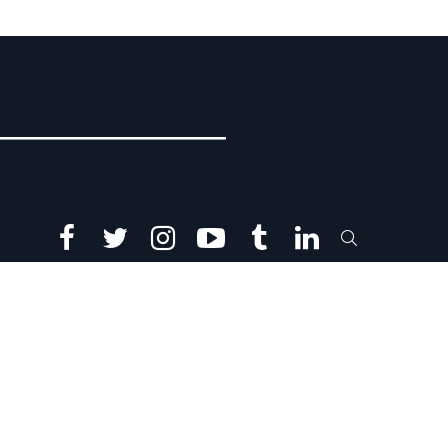
facebook
twitter
instagram
youtube
tumblr
linkedin
SEARCH