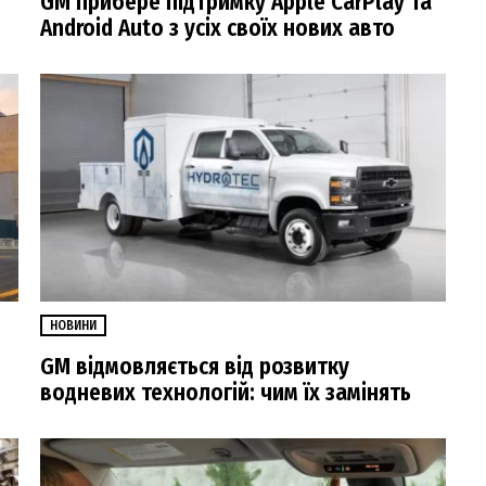
GM прибере підтримку Apple CarPlay та
Android Auto з усіх своїх нових авто
НОВИНИ
GM відмовляється від розвитку
водневих технологій: чим їх замінять