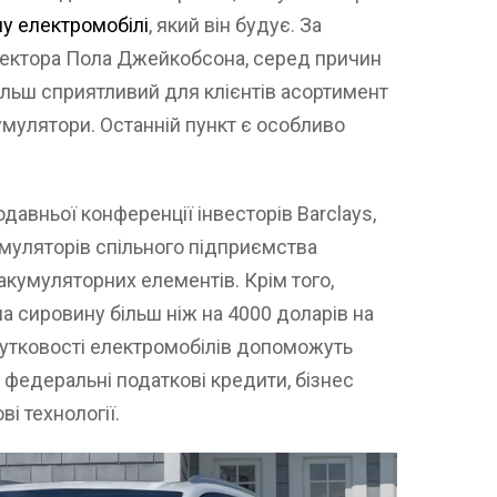
у електромобілі
, який він будує. За
ректора Пола Джейкобсона, серед причин
ільш сприятливий для клієнтів асортимент
умулятори. Останній пункт є особливо
вньої конференції інвесторів Barclays,
муляторів спільного підприємства
акумуляторних елементів. Крім того,
а сировину більш ніж на 4000 доларів на
утковості електромобілів допоможуть
 федеральні податкові кредити, бізнес
ві технології.