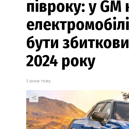
півроку: у GM 
електромобілі
бути збиткови
2024 року
3 роки тому