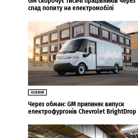
GM скорочує тисячі працівників через
спад попиту на електромобілі
НОВИНИ
Через обман: GM припиняє випуск
електрофургонів Chevrolet BrightDrop