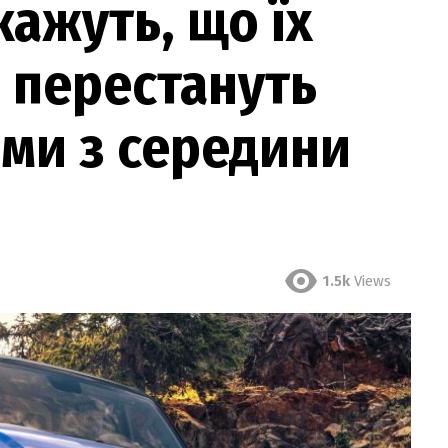
кажуть, що їх
 перестануть
ми з середини
1.5k
Views