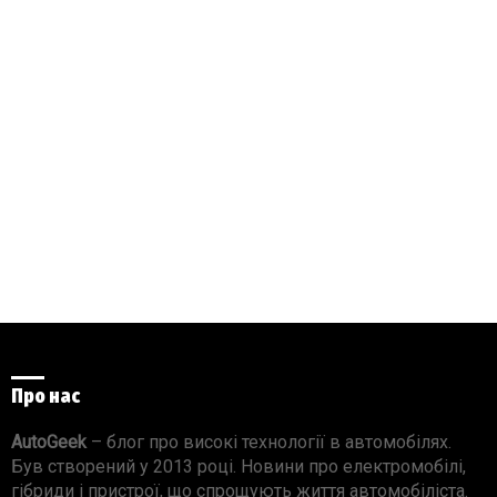
Про нас
AutoGeek
– блог про високі технології в автомобілях.
Був створений у 2013 році. Новини про електромобілі,
гібриди і пристрої, що спрощують життя автомобіліста.