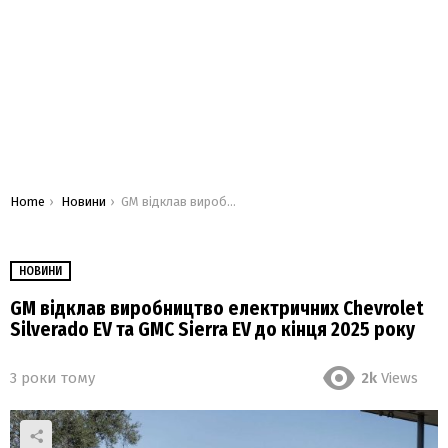
You are here:
Home
Новини
GM відклав виробництво електричних Chevrolet Silverado EV та GMC Sierra EV до кінця 2025 року
НОВИНИ
GM відклав виробництво електричних Chevrolet
Silverado EV та GMC Sierra EV до кінця 2025 року
3 роки тому
2k
Views