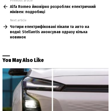
Previous article
See
Alfa Romeo ймовірно розробляє електричний
more
мінівен: подробиці
Next article
Чотири електрифіковані пікапи та авто на
водні: Stellantis анонсував одразу кілька
новинок
You May Also Like