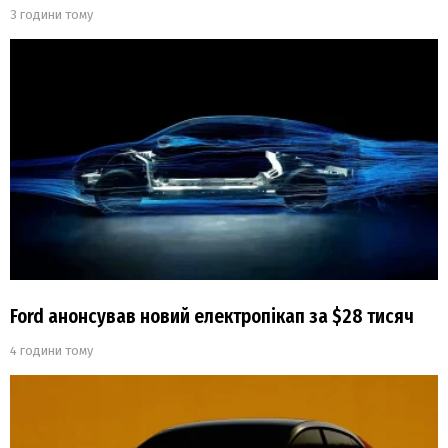
3 години тому
Ford анонсував новий електропікап за $28 тисяч
4 години тому