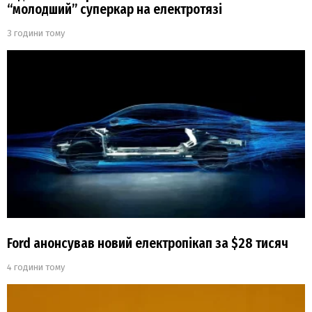
“молодший” суперкар на електротязі
3 години тому
Ford анонсував новий електропікап за $28 тисяч
4 години тому