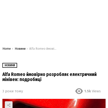
You are here:
Home
Новини
Alfa Romeo ймовірно розробляє електричний мінівен: подробиці
НОВИНИ
Alfa Romeo ймовірно розробляє електричний
мінівен: подробиці
3 роки тому
1.5k
Views