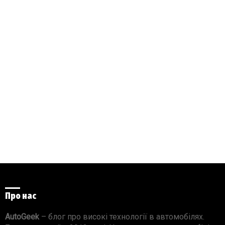
Про нас
AutoGeek
– блог про високі технології в автомобілях.