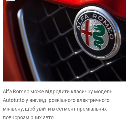
Alfa Romeo може відродити класичну модель
Autotutto у вигляді розкішного електричного
мінівену, щоб увійти в сегмент преміальних
повнорозмірних авто.