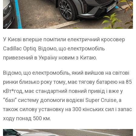
У Києві вперше помітили електричний кросовер
Cadillac Optiq. Відомо, що електромобіль
привезений в Україну новим з Китаю.
Відомо, що електромобіль, який вийшов на світові
ринки близько року тому, має тягову батарею на 85
кВт*год, має стандартний повний привід і вже у
“базі” систему допомоги водієві Super Cruise, а
також силову установку на 300 кінських сил і запас
ходу понад 500 км.