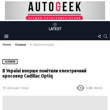
LATEST
FOLLO
S
Menu
US
You are here:
Home
Новини
В Україні вперше помітили електричний кросовер Cadillac Optiq
НОВИНИ
В Україні вперше помітили електричний
кросовер Cadillac Optiq
10 місяців тому
1.5k
Views