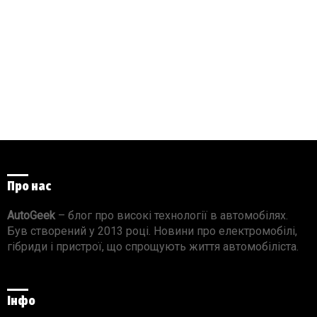
Про нас
AutoGeek
– блог про високі технології в автомобілях.
Був створений у 2013 році. Новини про електромобілі,
гібриди і пристрої, що спрощують життя автомобіліста.
Інфо