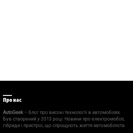
Про нас
AutoGeek
– блог про високі технології в автомобілях.
Був створений у 2013 році. Новини про електромобілі,
гібриди і пристрої, що спрощують життя автомобіліста.