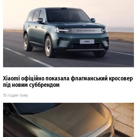
Xiaomi офіційно показала флагманський кросовер
під новим суббрендом
15 годин тому