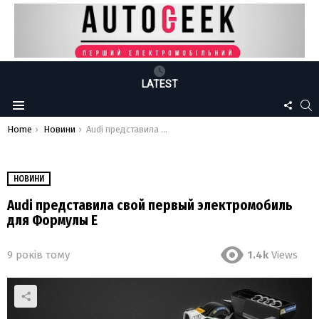
LATEST
FOLLO
S
Menu
US
You are here:
Home
Новини
Audi представила свой первый электромобиль для Формулы Е
НОВИНИ
Audi представила свой первый электромобиль
для Формулы Е
9 років тому
1.4k
Views