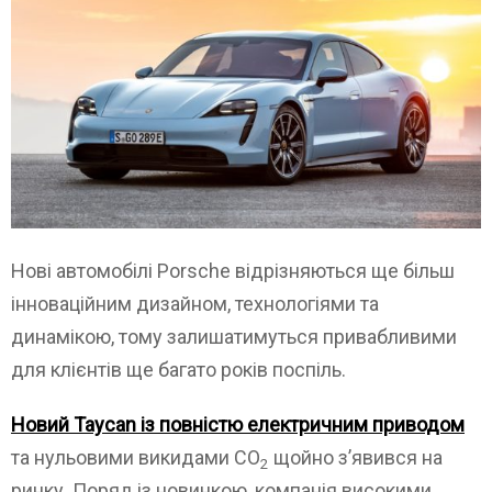
Нові автомобілі Porsche відрізняються ще більш
інноваційним дизайном, технологіями та
динамікою, тому залишатимуться привабливими
для клієнтів ще багато років поспіль.
Новий Taycan із повністю електричним приводом
та нульовими викидами СО
щойно з’явився на
2
ринку. Поряд із новинкою, компанія високими