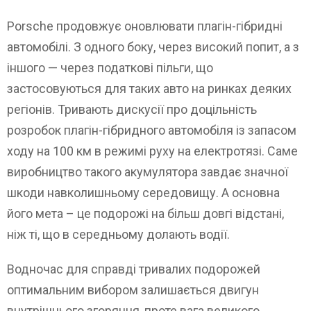
Porsche продовжує оновлювати плагін-гібридні
автомобілі. З одного боку, через високий попит, а з
іншого — через податкові пільги, що
застосовуються для таких авто на ринках деяких
регіонів. Тривають дискусії про доцільніcть
розробок плагін-гібридного автомобіля із запасом
ходу на 100 км в режимі руху на електротязі. Саме
виробництво такого акумулятора завдає значної
шкоди навколишньому середовищу. А основна
його мета – це подорожі на більш довгі відстані,
ніж ті, що в середньому долають водії.
Водночас для справді тривалих подорожей
оптимальним вибором залишається двигун
внутрішнього згоряння, проте вага великого