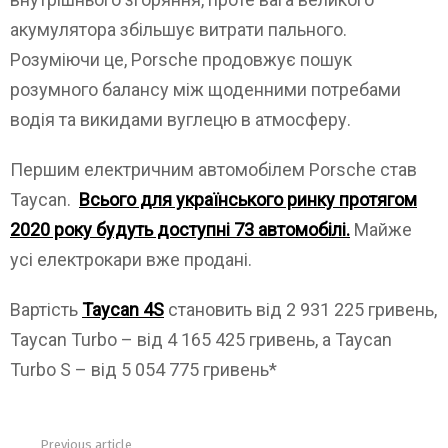
акумулятора збільшує витрати пального.
Розуміючи це, Porsche продовжує пошук
розумного балансу між щоденними потребами
водія та викидами вуглецю в атмосферу.
Першим електричним автомобілем Porsche став
Taycan.
Всього для українського ринку протягом
2020 року будуть доступні 73 автомобілі.
Майже
усі електрокари вже продані.
Вартість
Taycan 4S
становить від 2 931 225 гривень,
Taycan Turbo – від 4 165 425 гривень, а Taycan
Turbo S – від 5 054 775 гривень*
Previous article
See