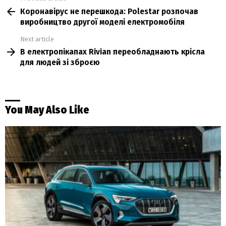
Коронавірус не перешкода: Polestar розпочав
more
виробництво другої моделі електромобіля
Next article
В електропікапах Rivian переобладнають крісла
для людей зі зброєю
You May Also Like