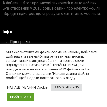
AutoGeek
– блог про високі технології в автомобілях.
Був створений у 2013 році. Новини про електромобілі,
гібриди і пристрої, що спрощують життя автомобіліста.
Інфо
Про проект
Реклама на сайті
Ми використовуємо файли cookie на нашому веб-сайті,
Правила використання матеріалів
щоб надати вам найбільш релевантний досвід,
запам’ятавши ваші уподобання та повторюючи
відвідування. Натискаючи “ПРИЙНЯТИ УСІ”, ви
погоджуєтесь на використання ВСІХ файлів cookie.
Підпишись на AutoGeek!
Однак ви можете відвідати "Налаштування файлів
cookie", щоб надати контрольовану згоду.
facebook
twitter
instagram
youtube
tumblr
linkedin
НАЛАШТУВАННЯ Cookie
ВІДМОВИТИ УСІМ
ПРИЙНЯТИ УСІ