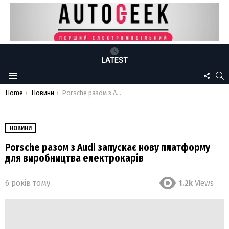
LATEST
FOLLO
S
Menu
US
You are here:
Home
Новини
Porsche разом з Audi запускає нову платформу для виробництва електрокарів
НОВИНИ
Porsche разом з Audi запускає нову платформу
для виробництва електрокарів
6 років тому
1.2k
Views