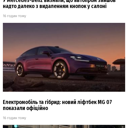
У Mercedes-Benz визнали, що автопром зайшов
надто далеко з видаленням кнопок у салоні
16 годин тому
Електромобіль та гібрид: новий ліфтбек MG 07
показали офіційно
16 годин тому