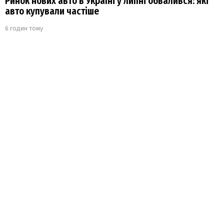
Ринок нових авто в Україні у липні обвалився: які
авто купували частіше
6 годин тому