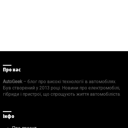
Про нас
AutoGeek
– блог про високі технології в автомобілях.
Був створений у 2013 році. Новини про електромобілі,
гібриди і пристрої, що спрощують життя автомобіліста.
Інфо