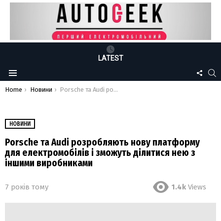
LATEST
FOLLO
S
Menu
US
You are here:
Home
Новини
Porsche та Audi розробляють нову платформу для електромобілів і зможуть ділитися нею з іншими виробниками
НОВИНИ
Porsche та Audi розробляють нову платформу
для електромобілів і зможуть ділитися нею з
іншими виробниками
7 років тому
1.4k
Views