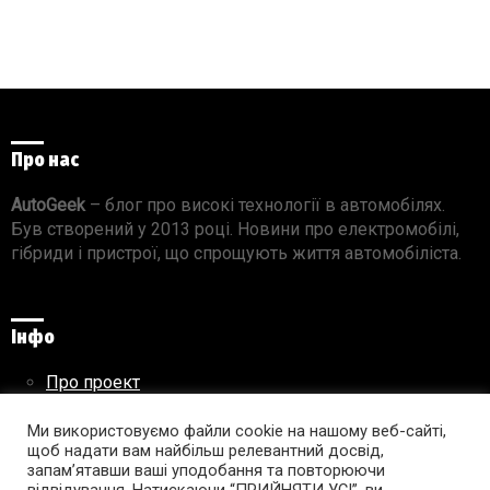
Про нас
AutoGeek
– блог про високі технології в автомобілях.
Був створений у 2013 році. Новини про електромобілі,
гібриди і пристрої, що спрощують життя автомобіліста.
Інфо
Про проект
Реклама на сайті
Правила використання матеріалів
Ми використовуємо файли cookie на нашому веб-сайті,
щоб надати вам найбільш релевантний досвід,
запам’ятавши ваші уподобання та повторюючи