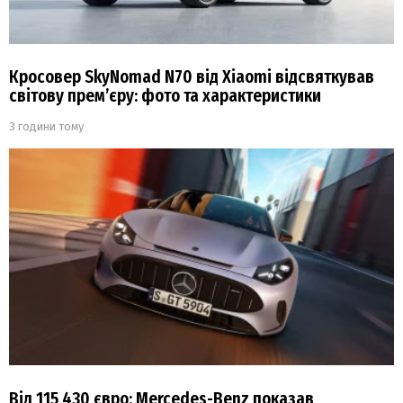
Кросовер SkyNomad N70 від Xiaomi відсвяткував
світову прем’єру: фото та характеристики
3 години тому
Від 115 430 євро: Mercedes-Benz показав