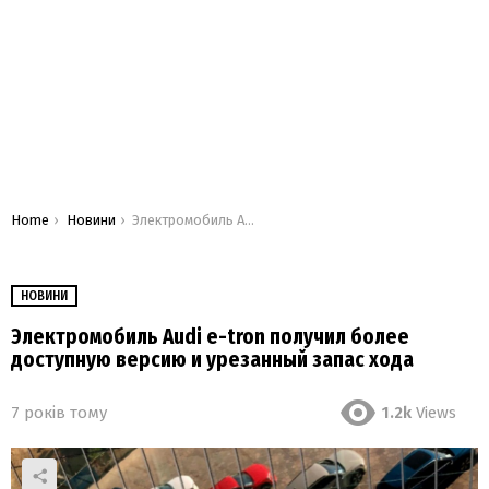
You are here:
Home
Новини
Электромобиль Audi e-tron получил более доступную версию и урезанный запас хода
НОВИНИ
Электромобиль Audi e-tron получил более
доступную версию и урезанный запас хода
7 років тому
1.2k
Views