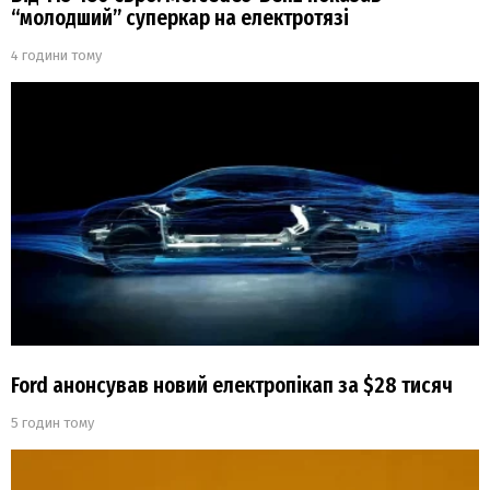
“молодший” суперкар на електротязі
4 години тому
Ford анонсував новий електропікап за $28 тисяч
5 годин тому