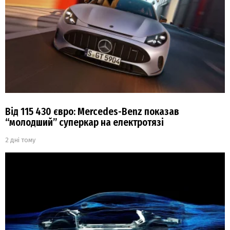
Від 115 430 євро: Mercedes-Benz показав
“молодший” суперкар на електротязі
2 дні тому