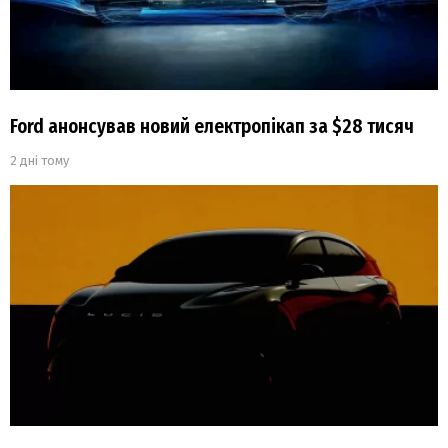
Ford анонсував новий електропікап за $28 тисяч
2 дні тому