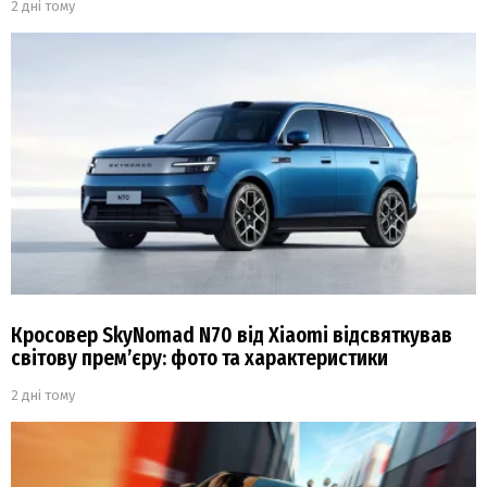
2 дні тому
Кросовер SkyNomad N70 від Xiaomi відсвяткував
світову прем’єру: фото та характеристики
2 дні тому