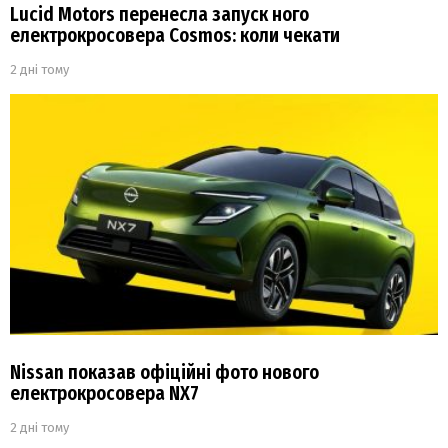
Lucid Motors перенесла запуск ного
електрокросовера Cosmos: коли чекати
2 дні тому
Nissan показав офіційні фото нового
електрокросовера NX7
2 дні тому