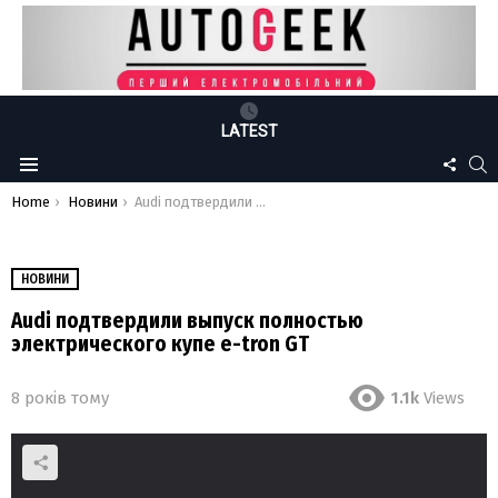
LATEST
FOLLO
S
Menu
US
You are here:
Home
Новини
Audi подтвердили выпуск полностью электрического купе e-tron GT
НОВИНИ
Audi подтвердили выпуск полностью
электрического купе e-tron GT
8 років тому
1.1k
Views