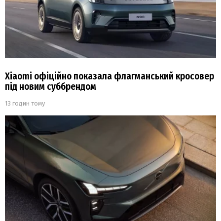
Xiaomi офіційно показала флагманський кросовер
під новим суббрендом
13 годин тому