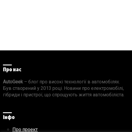
Про нас
AutoGeek
– блог про високі технології в автомобілях.
Був створений у 2013 році. Новини про електромобілі,
гібриди і пристрої, що спрощують життя автомобіліста.
Інфо
Про проект