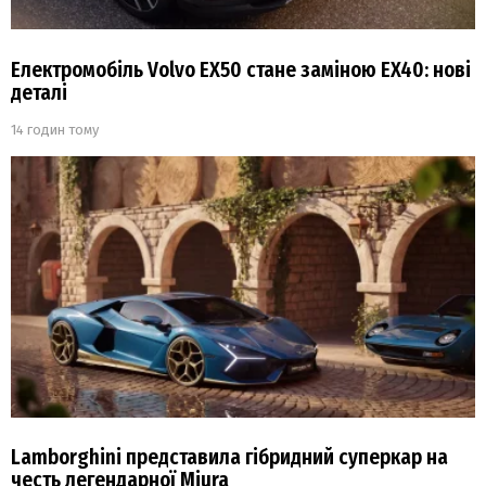
Електромобіль Volvo EX50 стане заміною EX40: нові
деталі
14 годин тому
Lamborghini представила гібридний суперкар на
честь легендарної Miura