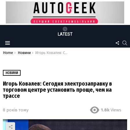
LATEST
FOLLO
S
Menu
US
You are here:
Home
Новини
Игорь Ковалев: Сегодня электрозаправку в торговом центре установить проще, чем на трассе
НОВИНИ
Игорь Ковалев: Сегодня электрозаправку в
торговом центре установить проще, чем на
трассе
8 років тому
1.8k
Views