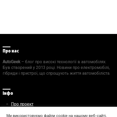
Про нас
AutoGeek
– блог про високі технології в автомобілях.
Був створений у 2013 році. Новини про електромобілі,
гібриди і пристрої, що спрощують життя автомобіліста.
Інфо
Про проект
Реклама на сайті
Правила використання матеріалів
Ми використовуємо файли cookie на нашому веб-сайті,