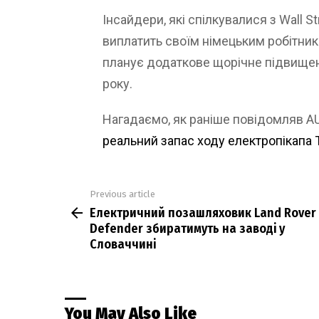
Інсайдери, які спілкувалися з Wall St
виплатить своїм німецьким робітника
планує додаткове щорічне підвищен
року.
Нагадаємо, як раніше повідомляв 
реальний запас ходу електропікапа T
Previous article
See
Електричний позашляховик Land Rover
more
Defender збиратимуть на заводі у
Словаччині
You May Also Like