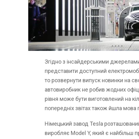
Згідно з інсайдерськими джерелами
представити доступний електромобіл
то розвернути випуск новинки на св
автовиробник не робив жодних офіці
рівня може бути виготовлений на кіл
попередніх звітах також йшла мова п
Німецький завод Tesla розташований 
виробляє Model Y, який є найбільш 