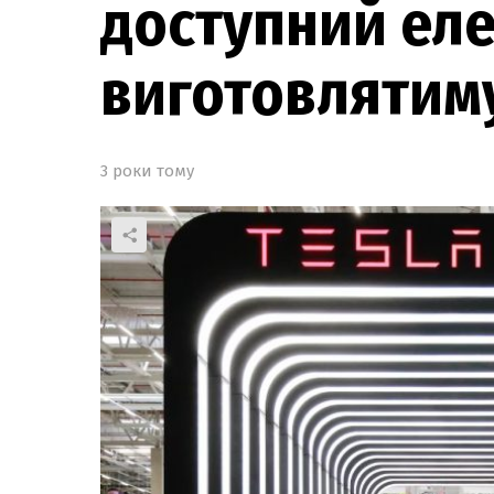
доступний еле
виготовлятиму
3 роки тому