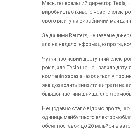
Маск, генеральний директор Tesla, 
виробництво їхнього нового електро
свого візиту на виробничий майданчи
За даними Reuters, неназване джере
але не надало інформацію про те, к
Чутки про новий доступний електром
років, але Tesla ще не назвала дату 
компанія зараз знаходиться у процес
яка дозволить знизити витрати на в
більшої частини днища електромобіл
Нещодавно стало відомо про те, що 
одиниць майбутнього електромобіля
обсяг поставок до 20 мільйонів автом