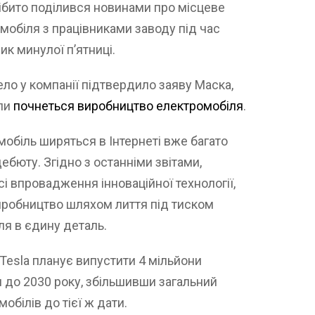
нібито поділився новинами про місцеве
мобіля з працівниками заводу під час
к минулої п’ятниці.
ло у компанії підтвердило заяву Маска,
оли
почнеться виробництво електромобіля
.
обіль ширяться в Інтернеті вже багато
дебюту. Згідно з останніми звітами,
і впровадження інноваційної технології,
иробництво шляхом лиття під тиском
я в єдину деталь.
Tesla планує випустити 4 мільйони
 до 2030 року, збільшивши загальний
обілів до тієї ж дати.