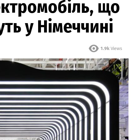
ктромобіль, що
ть у Німеччині
1.9k
Views