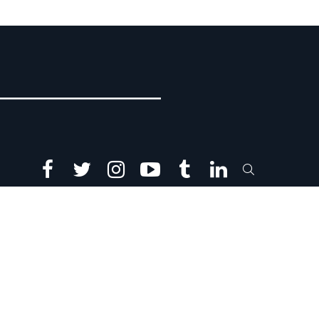
facebook
twitter
instagram
youtube
tumblr
linkedin
SEARCH