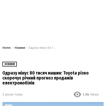
You are here:
Home
Новини
Одразу мінус 80 тисяч машин: Toyota різко скорочує річний прогноз продажів електромобілів
НОВИНИ
Одразу мінус 80 тисяч машин: Toyota різко
скорочує річний прогноз продажів
електромобілів
3 роки тому
1.6k
Views