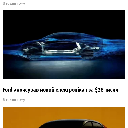
8 годин тому
Ford анонсував новий електропікап за $28 тисяч
8 годин тому