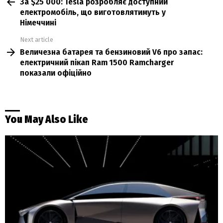
За $25 000: Tesla розробляє доступний
more
електромобіль, що виготовлятимуть у
Німеччині
Next article
Величезна батарея та бензиновий V6 про запас:
електричний пікап Ram 1500 Ramcharger
показали офіційно
You May Also Like