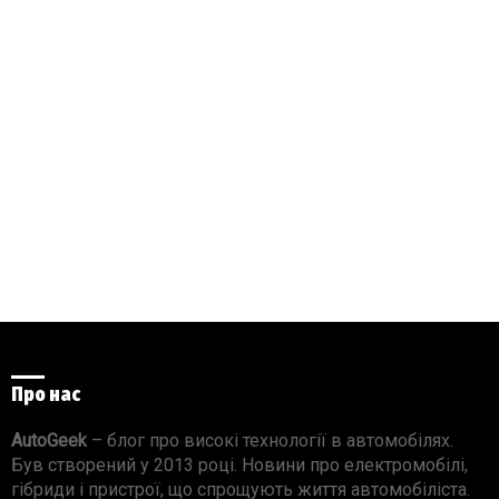
Про нас
AutoGeek
– блог про високі технології в автомобілях.
Був створений у 2013 році. Новини про електромобілі,
гібриди і пристрої, що спрощують життя автомобіліста.