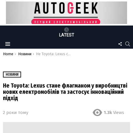
LATEST
FOLLO
S
Menu
US
You are here:
Home
Новини
Не Toyota: Lexus стане флагманом у виробництві нових електромобілів та застосує інноваційний підхід
НОВИНИ
Не Toyota: Lexus стане флагманом у виробництві
нових електромобілів та застосує інноваційний
підхід
2 роки тому
1.3k
Views