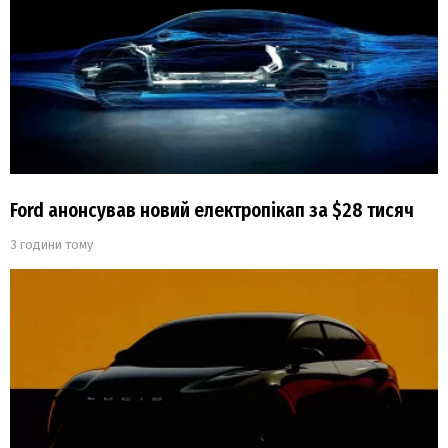
Ford анонсував новий електропікап за $28 тисяч
3 години тому