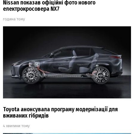
Nissan показав офіційні фото нового
електрокросовера NX7
година тому
Toyota анонсувала програму модернізації для
вживаних гібридів
4 хвилини тому