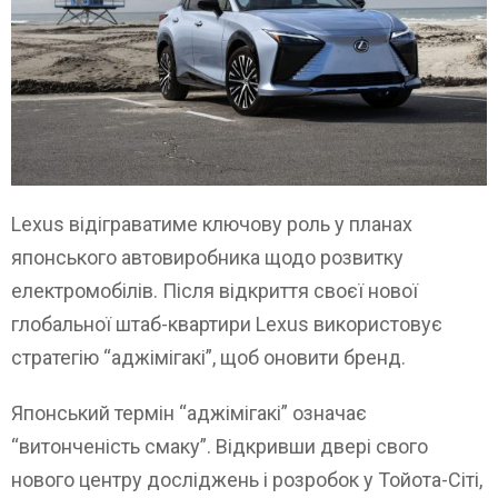
Lexus відіграватиме ключову роль у планах
японського автовиробника щодо розвитку
електромобілів. Після відкриття своєї нової
глобальної штаб-квартири Lexus використовує
стратегію “аджімігакі”, щоб оновити бренд.
Японський термін “аджімігакі” означає
“витонченість смаку”. Відкривши двері свого
нового центру досліджень і розробок у Тойота-Сіті,