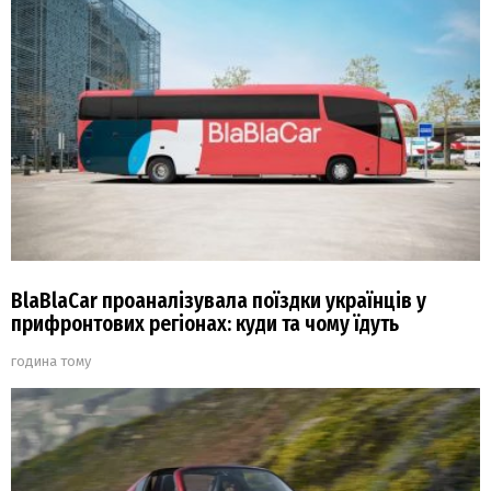
BlaBlaCar проаналізувала поїздки українців у
прифронтових регіонах: куди та чому їдуть
година тому