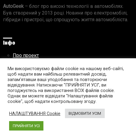
AutoGeek
– блог про високі технології в автомобілях.
Був створений у 2013 році. Новини про електромобілі,
гібриди і пристрої, що спрощують життя автомобіліста.
Інфо
Про проект
Реклама на сайті
Ми використовуємо файли cookie на нашому веб-сайті,
Правила використання матеріалів
щоб надати вам найбільш релевантний досвід,
запам’ятавши ваші уподобання та повторюючи
відвідування. Натискаючи “ПРИЙНЯТИ УСІ”, ви
погоджуєтесь на використання ВСІХ файлів cookie.
Підпишись на AutoGeek!
Однак ви можете відвідати "Налаштування файлів
cookie", щоб надати контрольовану згоду.
facebook
twitter
instagram
youtube
tumblr
linkedin
НАЛАШТУВАННЯ Cookie
ВІДМОВИТИ УСІМ
ПРИЙНЯТИ УСІ