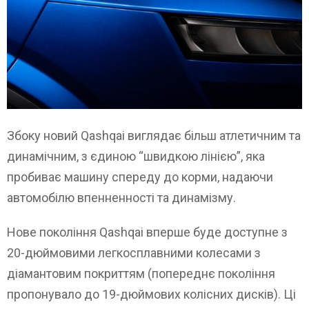
Збоку новий Qashqai виглядає більш атлетичним та
динамічним, з єдиною “швидкою лінією”, яка
пробиває машину спереду до корми, надаючи
автомобілю впенненності та динамізму.
Нове покоління Qashqai вперше буде доступне з
20-дюймовими легкосплавними колесами з
діамантовим покриттям (попереднє покоління
пропонувало до 19-дюймових колісних дисків). Ці