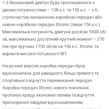
1.3-бензиновий двигун буде пропонуватися з
двома потужностями – 138 к.с. та 156 к.с. – з 6-
ступінчастою механічною коробкою передач або
новою коробкою передач Xtronic (лише 156 к.с.).
Максимальна потужність двигуна досягає 5500 об/
хв, максимально доступний крутний момент – 270
Нм при зручних 1750 об/хв на 156 к.с. Xtronic та
варіанти високої потужності MT.
На ручних версіях коробка передач була
вдосконалена для швидшого, більш прямого та
спортивного відчуття перемикання передач.
Коробка передач Xtronic нового покоління
пропонує кращу економію палива та відчуття
прискорення завдяки вдосконаленням,