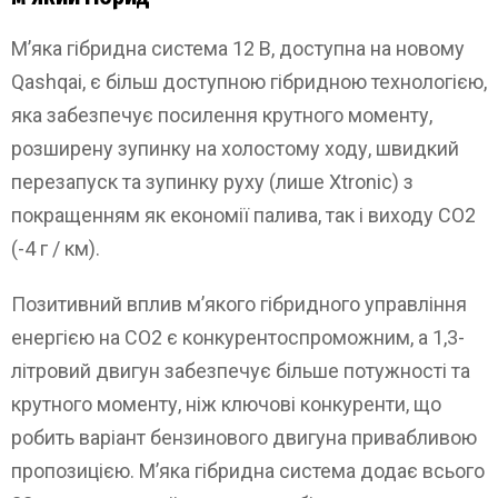
М’яка гібридна система 12 В, доступна на новому
Qashqai, є більш доступною гібридною технологією,
яка забезпечує посилення крутного моменту,
розширену зупинку на холостому ходу, швидкий
перезапуск та зупинку руху (лише Xtronic) з
покращенням як економії палива, так і виходу CO2
(-4 г / км).
Позитивний вплив м’якого гібридного управління
енергією на CO2 є конкурентоспроможним, а 1,3-
літровий двигун забезпечує більше потужності та
крутного моменту, ніж ключові конкуренти, що
робить варіант бензинового двигуна привабливою
пропозицією. М’яка гібридна система додає всього