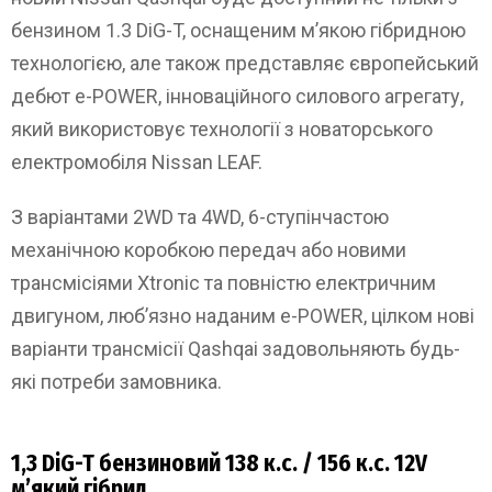
бензином 1.3 DiG-T, оснащеним м’якою гібридною
технологією, але також представляє європейський
дебют e-POWER, інноваційного силового агрегату,
який використовує технології з новаторського
електромобіля Nissan LEAF.
З варіантами 2WD та 4WD, 6-ступінчастою
механічною коробкою передач або новими
трансмісіями Xtronic та повністю електричним
двигуном, люб’язно наданим e-POWER, цілком нові
варіанти трансмісії Qashqai задовольняють будь-
які потреби замовника.
1,3 DiG-T бензиновий 138 к.с. / 156 к.с. 12V
м’який гібрид