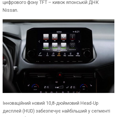
цифрового фону TFT – кивок японській ДНК
Nissan.
Інноваційний новий 10,8-дюймовий Head-Up
дисплей (HUD) забезпечує найбільший у сегменті