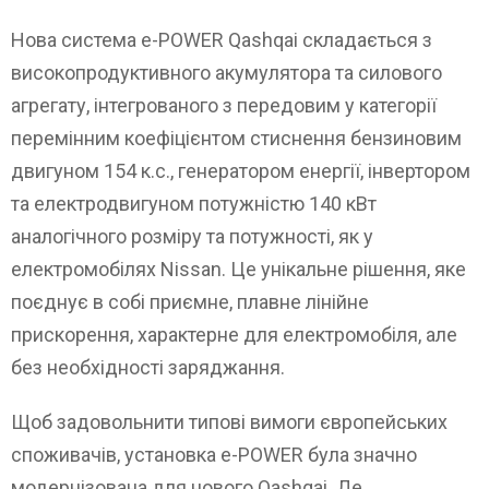
Нова система e-POWER Qashqai складається з
високопродуктивного акумулятора та силового
агрегату, інтегрованого з передовим у категорії
перемінним коефіцієнтом стиснення бензиновим
двигуном 154 к.с., генератором енергії, інвертором
та електродвигуном потужністю 140 кВт
аналогічного розміру та потужності, як у
електромобілях Nissan. Це унікальне рішення, яке
поєднує в собі приємне, плавне лінійне
прискорення, характерне для електромобіля, але
без необхідності заряджання.
Щоб задовольнити типові вимоги європейських
споживачів, установка e-POWER була значно
модернізована для нового Qashqai. Де