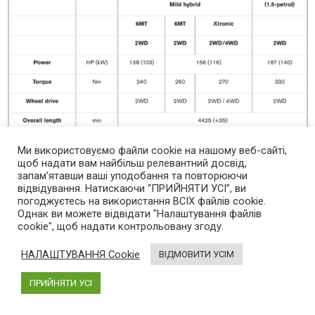
Ми використовуємо файли cookie на нашому веб-сайті,
щоб надати вам найбільш релевантний досвід,
запам’ятавши ваші уподобання та повторюючи
відвідування. Натискаючи “ПРИЙНЯТИ УСІ”, ви
погоджуєтесь на використання ВСІХ файлів cookie.
Однак ви можете відвідати "Налаштування файлів
cookie", щоб надати контрольовану згоду.
Previous article
See
Кабмін дозволив реєструвати нові автомобілі
more
НАЛАШТУВАННЯ Cookie
ВІДМОВИТИ УСІМ
прямо в автосалонах: як це працюватиме
ПРИЙНЯТИ УСІ
Next article
Електротаксі та електровтобуси в Україні