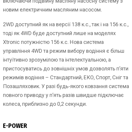
включаючи подвійну масляну насосну систему з
новим електричним масляним насосом.
2WD доступний як на версії 138 к.с., так і на 156 к.с.,
тоді як 4WD буде доступний лише на моделях
Xtronic потужністю 156 к.с. Нова система
управління 4WD та режим вибору водіння є більш
інтуїтивно зрозумілою та інтелектуальною, а
пристосуватись до зовнішніх умов дозволять п’яти
режимів водіння – Стандартний, ЕКО, Спорт, Сніг та
Позашляховик. У разі будь-якого ковзання система
повного приводу у п’ять разів швидше підключає
колеса, приблизно до 0,2 секунди.
E-POWER