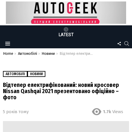
LATEST
FOLLO
S
Menu
US
You are here:
Home
Автомобілі
Новини
Відтепер електрифікований: новий кросовер Nissan Qashqai 2021 презентовано офіційно – фото
АВТОМОБІЛІ
НОВИНИ
Відтепер електрифікований: новий кросовер
Nissan Qashqai 2021 презентовано офіційно –
фото
5 років тому
1.7k
Views