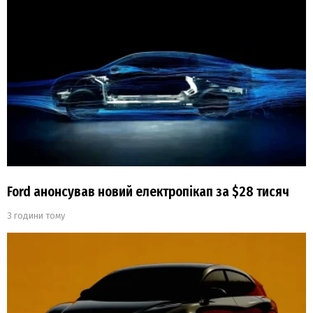
Ford анонсував новий електропікап за $28 тисяч
3 години тому