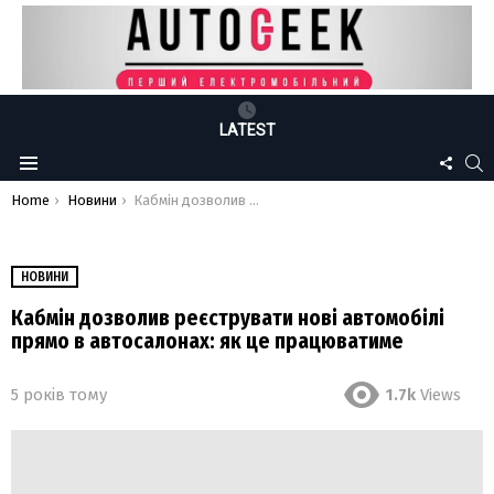
LATEST
FOLLO
S
Menu
US
You are here:
Home
Новини
Кабмін дозволив реєструвати нові автомобілі прямо в автосалонах: як це працюватиме
НОВИНИ
Кабмін дозволив реєструвати нові автомобілі
прямо в автосалонах: як це працюватиме
5 років тому
1.7k
Views