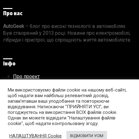
Про нас
AutoGeek
– блог про високі технології в автомобілях.
Був створений у 2013 році. Новини про електромобілі,
гібриди і пристрої, що спрощують життя автомобіліста.
Інфо
Про проект
Реклама на сайті
Ми використовуємо файли cookie на нашому веб-сайті,
Правила використання матеріалів
щоб надати вам найбільш релевантний досвід,
запам’ятавши ваші уподобання та повторюючи
відвідування. Натискаючи “ПРИЙНЯТИ УСІ”, ви
погоджуєтесь на використання ВСІХ файлів cookie.
Підпишись на AutoGeek!
Однак ви можете відвідати "Налаштування файлів
cookie", щоб надати контрольовану згоду.
facebook
twitter
instagram
youtube
tumblr
linkedin
НАЛАШТУВАННЯ Cookie
ВІДМОВИТИ УСІМ