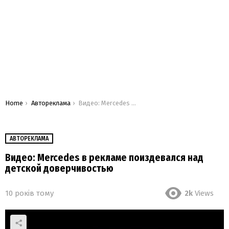
You are here:
Home
Автореклама
Видео: Mercedes в рекламе поиздевался над детской доверчивостью
АВТОРЕКЛАМА
Видео: Mercedes в рекламе поиздевался над
детской доверчивостью
10 років тому
2k
Views