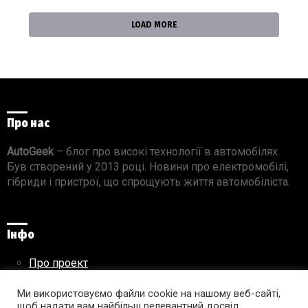
LOAD MORE
Про нас
AutoGeek
– блог про високі технології в автомобілях.
Був створений у 2013 році. Новини про електромобілі,
гібриди і пристрої, що спрощують життя автомобіліста.
Інфо
Про проект
Реклама на сайті
Правила використання матеріалів
Ми використовуємо файли cookie на нашому веб-сайті,
щоб надати вам найбільш релевантний досвід,