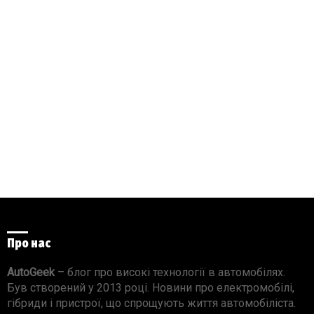
Про нас
AutoGeek
– блог про високі технології в автомобілях.
Був створений у 2013 році. Новини про електромобілі,
гібриди і пристрої, що спрощують життя автомобіліста.