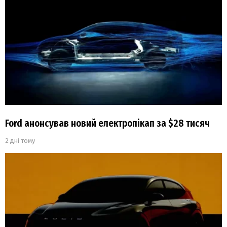
Ford анонсував новий електропікап за $28 тисяч
2 дні тому