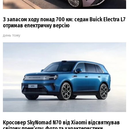
З запасом ходу понад 700 км: седан Buick Electra L7
отримав електричну версію
день тому
Кросовер SkyNomad N70 від Xiaomi відсвяткував
світову прем’єру: фото та характеристики