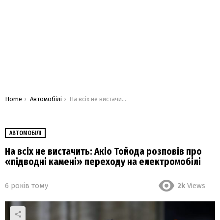
You are here:
Home
Автомобілі
На всіх не вистачить: Акіо Тойода розповів про «підводні камені» переходу на електромобілі
АВТОМОБІЛІ
На всіх не вистачить: Акіо Тойода розповів про
«підводні камені» переходу на електромобілі
6 років тому
2k
Views