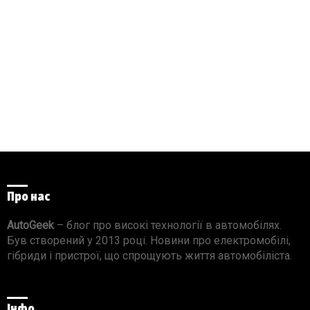
Про нас
AutoGeek
– блог про високі технології в автомобілях.
Був створений у 2013 році. Новини про електромобілі,
гібриди і пристрої, що спрощують життя автомобіліста.
Інфо