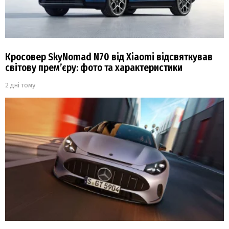
Кросовер SkyNomad N70 від Xiaomi відсвяткував
світову прем’єру: фото та характеристики
2 дні тому