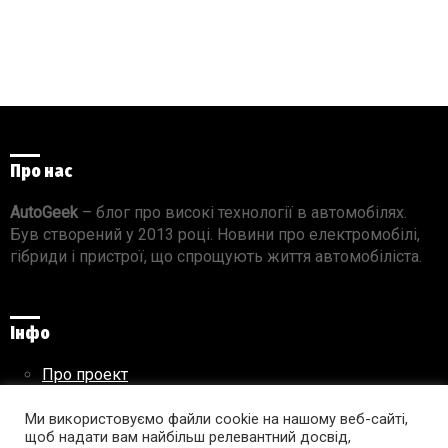
Про нас
AutoGeek
– блог про високі технології в автомобілях.
Був створений у 2013 році. Новини про електромобілі,
гібриди і пристрої, що спрощують життя автомобіліста.
Інфо
Про проект
Реклама на сайті
Правила використання матеріалів
Ми використовуємо файли cookie на нашому веб-сайті,
щоб надати вам найбільш релевантний досвід,