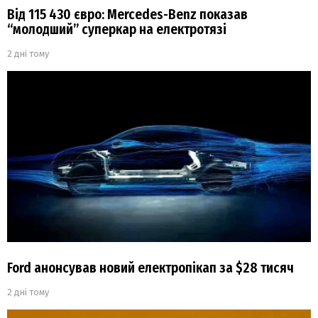
Від 115 430 євро: Mercedes-Benz показав
“молодший” суперкар на електротязі
2 дні тому
Ford анонсував новий електропікап за $28 тисяч
2 дні тому