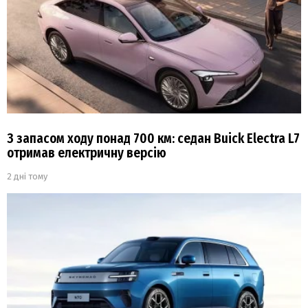
З запасом ходу понад 700 км: седан Buick Electra L7
отримав електричну версію
2 дні тому