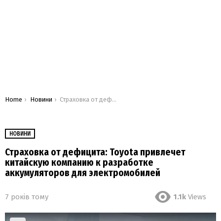
You are here:
Home
Новини
Страховка от дефицита: Toyota привлечет китайскую компанию к разработке аккумуляторов для электромобилей
НОВИНИ
Страховка от дефицита: Toyota привлечет
китайскую компанию к разработке
аккумуляторов для электромобилей
7 років тому
1.1k
Views