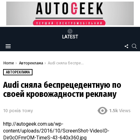
LATEST
FOLLO
S
Menu
US
You are here:
Home
Автореклама
Audi сняла беспрецедентную по своей кровожадности рекламу
АВТОРЕКЛАМА
Audi сняла беспрецедентную по
своей кровожадности рекламу
10 років тому
1.5k
Views
http://autogeek.com.ua/wp-
content/uploads/2016/10/ScreenShot-VideoID-
Dir0cOFmrOM-TimeS-43-640x360.jpg