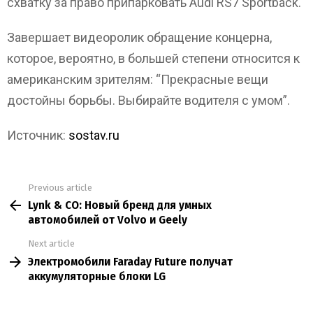
схватку за право припарковать Audi RS7 Sportback.
Завершает видеоролик обращение концерна,
которое, вероятно, в большей степени относится к
американским зрителям: “Прекрасные вещи
достойны борьбы. Выбирайте водителя с умом”.
Источник:
sostav.ru
Previous article
See
Lynk & CO: Новый бренд для умных
more
автомобилей от Volvo и Geely
Next article
Электромобили Faraday Future получат
аккумуляторные блоки LG