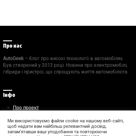
Про нас
AutoGeek
– блог про високі технології в автомобілях.
Був створений у 2013 році. Новини про електромобілі,
гібриди і пристрої, що спрощують життя автомобіліста.
Інфо
Про проект
Реклама на сайті
Правила використання матеріалів
Ми використовуємо файли cookie на нашому веб-сайті,
щоб надати вам найбільш релевантний досвід,
запам’ятавши ваші уподобання та повторюючи