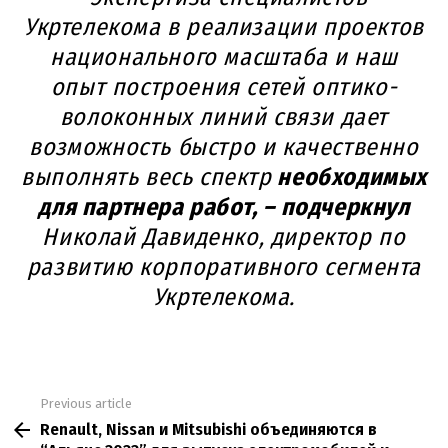
Укртелекома в реализации проектов
национального масштаба и наш
опыт построения сетей оптико-
волоконных линий связи дает
возможность быстро и качественно
выполнять весь спектр
необходимых
для партнера работ, – подчеркнул
Николай Давиденко, директор по
развитию корпоративного сегмента
Укртелекома.
Previous article
See
Renault, Nissan и Mitsubishi объединяются в
more