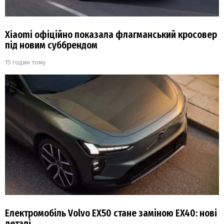
Xiaomi офіційно показала флагманський кросовер
під новим суббрендом
15 годин тому
Електромобіль Volvo EX50 стане заміною EX40: нові
деталі