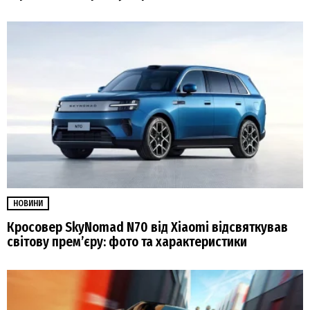
НОВИНИ
Кросовер SkyNomad N70 від Xiaomi відсвяткував
світову прем’єру: фото та характеристики