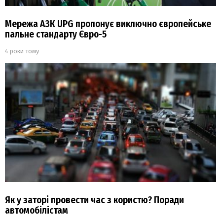
Мережа АЗК UPG пропонує виключно європейське
пальне стандарту Євро-5
4 роки тому
Як у заторі провести час з користю? Поради
автомобілістам