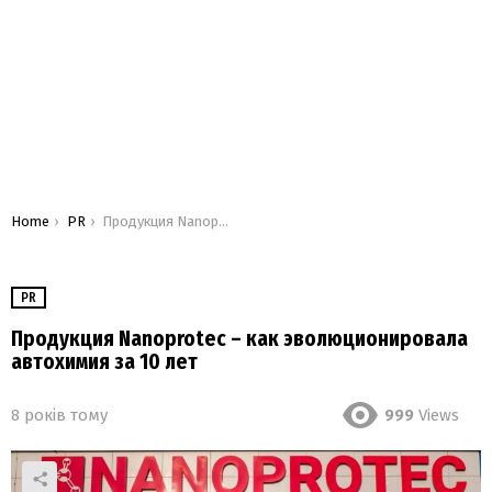
You are here:
Home
PR
Продукция Nanoprotec – как эволюционировала автохимия за 10 лет
PR
Продукция Nanoprotec – как эволюционировала
автохимия за 10 лет
8 років тому
999
Views