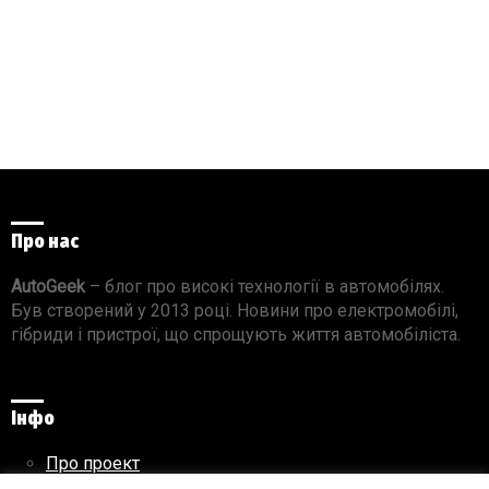
Про нас
AutoGeek
– блог про високі технології в автомобілях.
Був створений у 2013 році. Новини про електромобілі,
гібриди і пристрої, що спрощують життя автомобіліста.
Інфо
Про проект
Реклама на сайті