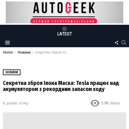
LATEST
FOLLO
S
Menu
US
You are here:
Home
Новини
Секретна зброя Ілона Маска: Tesla працює над акумулятором з рекордним запасом ходу
НОВИНИ
Секретна зброя Ілона Маска: Tesla працює над
акумулятором з рекордним запасом ходу
6 років тому
1.1k
Views