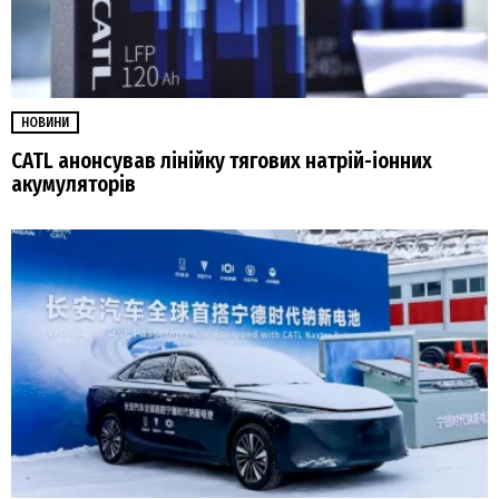
НОВИНИ
CATL анонсував лінійку тягових натрій-іонних
акумуляторів