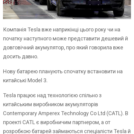
Компанія Tesla вже наприкінці цього року чи на
початку наступного може представити дешевий й
довговічний акумулятор, про який говорила вже
досить давно.
Нову батарею планують спочатку встановити на
китайські Model 3.
Tesla працює над технологією спільно з
китайським виробником акумуляторів
Contemporary Amperex Technology Co Ltd (CATL). В
проекті CATL є виробничим партнером, а от
розробкою батарей займаються спеціалісти Tesla й