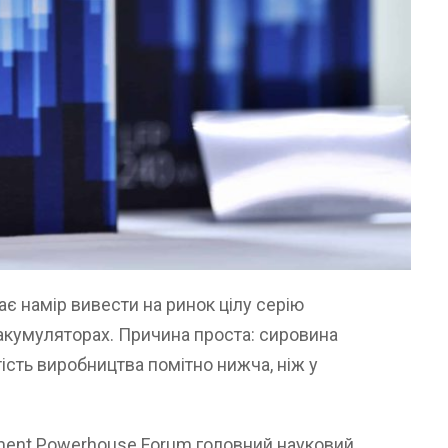
ає намір вивести на ринок цілу серію
 акумуляторах. Причина проста: сировина
ртість виробництва помітно нижча, ніж у
pment Powerhouse Forum головний науковий