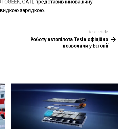
AUTOGEEK,
CATL представив інноваційну
дшвидкою зарядкою
.
Next article
Роботу автопілота Tesla офіційно
дозволили у Естонії