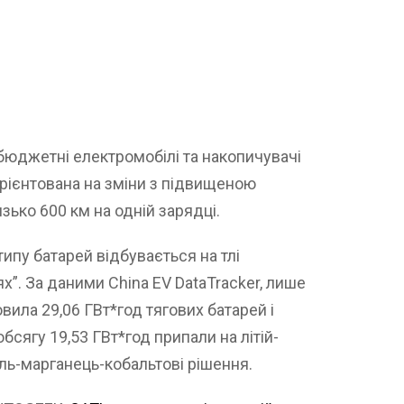
 бюджетні електромобілі та накопичувачі
 орієнтована на зміни з підвищеною
зько 600 км на одній зарядці.
пу батарей відбувається на тлі
х”. За даними China EV DataTracker, лише
вила 29,06 ГВт*год тягових батарей і
бсягу 19,53 ГВт*год припали на літій-
кель-марганець-кобальтові рішення.