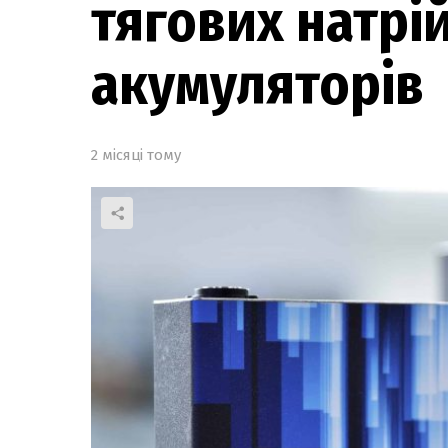
тягових натрі
акумуляторів
2 місяці тому