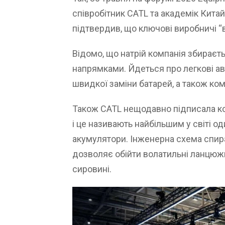
співробітник CATL та академік Китай
підтвердив, що ключові виробничі “в
Відомо, що натрій компанія збираєт
напрямками. Йдеться про легкові ав
швидкої заміни батарей, а також ко
Також CATL нещодавно підписала ко
і це називають найбільшим у світі о
акумулятори. Інженерна схема спир
дозволяє обійти волатильні ланцюжки
сировині.