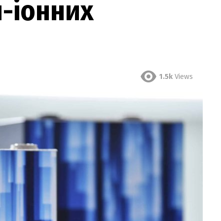
й-іонних
1.5k
Views