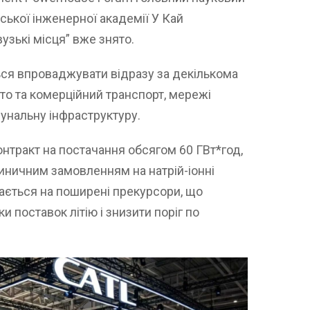
ської інженерної академії У Кай
узькі місця” вже знято.
ься впроваджувати відразу за декількома
то та комерційний транспорт, мережі
мунальну інфраструктуру.
нтракт на постачання обсягом 60 ГВт*год,
диничним замовленням на натрій-іонні
ається на поширені прекурсори, що
 поставок літію і знизити поріг по