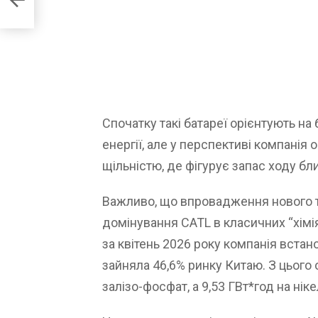
Спочатку такі батареї орієнтують на
енергії, але у перспективі компанія
щільністю, де фігурує запас ходу бли
Важливо, що впровадження нового ти
домінування CATL в класичних “хімія
за квітень 2026 року компанія встано
зайняла 46,6% ринку Китаю. З цього о
залізо-фосфат, а 9,53 ГВт*год на ні