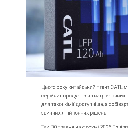
Цього року китайський гігант CATL м
серійних продуктів на натрій-іонних
для такої хімії доступніша, а собіва
звичних літій-іонних рішень.
Так, 30 травня на форумі 2026 Equi