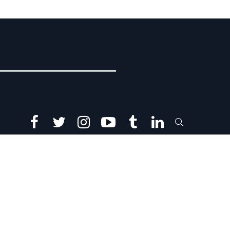
facebook
twitter
instagram
youtube
tumblr
linkedin
SEARCH