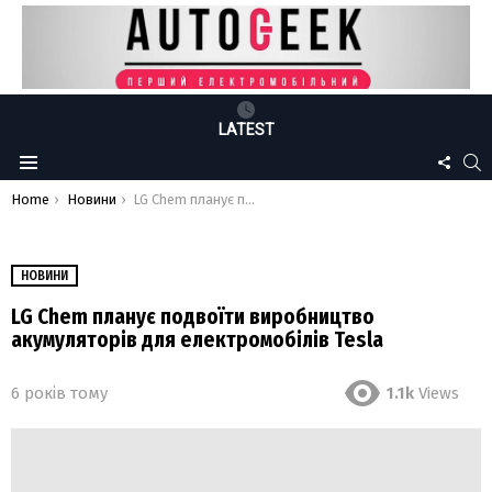
LATEST
FOLLO
S
Menu
US
You are here:
Home
Новини
LG Chem планує подвоїти виробництво акумуляторів для електромобілів Tesla
НОВИНИ
LG Chem планує подвоїти виробництво
акумуляторів для електромобілів Tesla
6 років тому
1.1k
Views