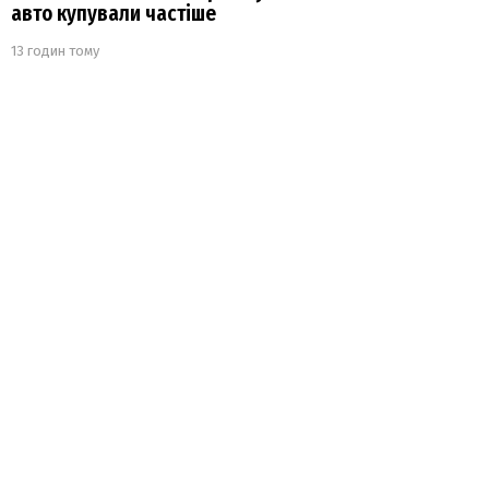
авто купували частіше
13 годин тому