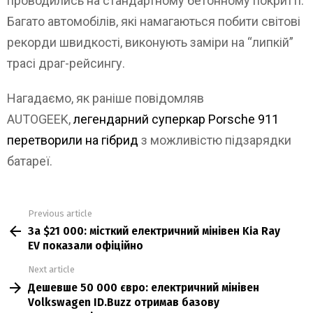
проводились на стандартному бетонному покритті.
Багато автомобілів, які намагаються побити світові
рекорди швидкості, виконують заміри на “липкій”
трасі драг-рейсингу.
Нагадаємо, як раніше повідомляв
AUTOGEEK,
легендарний суперкар Porsche 911
перетворили на гібрид
з можливістю підзарядки
батареї.
Previous article
See
За $21 000: місткий електричний мінівен Kia Ray
more
EV показали офіційно
Next article
Дешевше 50 000 євро: електричний мінівен
Volkswagen ID.Buzz отримав базову