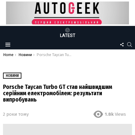
LATEST
FOLLO
S
Menu
US
You are here:
Home
Новини
Porsche Taycan Turbo GT став найшвидшим серійним електромобілем: результати випробувань
НОВИНИ
Porsche Taycan Turbo GT став найшвидшим
серійним електромобілем: результати
випробувань
2 роки тому
1.8k
Views