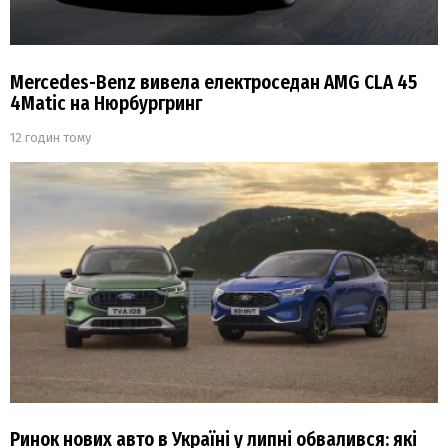
Mercedes-Benz вивела електроседан AMG CLA 45
4Matic на Нюрбургринг
12 годин тому
Ринок нових авто в Україні у липні обвалився: які