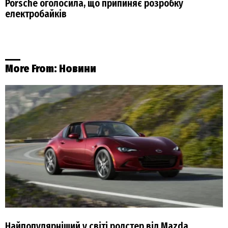
Porsche оголосила, що припиняє розробку
електробайків
More From:
Новини
Найпопулярніший у світі родстер від Mazda