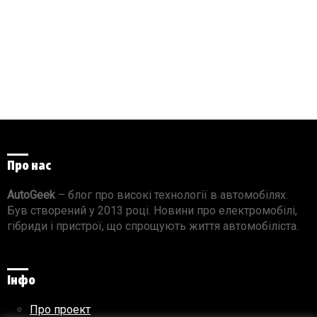
Про нас
AutoGeek
– блог про високі технології в автомобілях.
Був створений у 2013 році. Новини про електромобілі,
гібриди і пристрої, що спрощують життя автомобіліста.
Інфо
Про проект