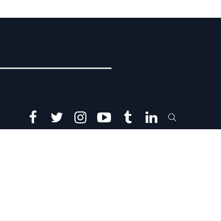
facebook
twitter
instagram
youtube
tumblr
linkedin
SEARCH