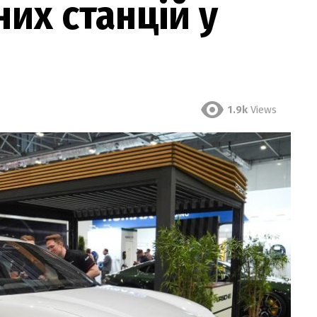
их станцій у
1.9k
Views