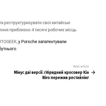
та реструктуризувати свої китайські
ння приблизно 4 тисячі робочих місць.
AUTOGEEK,
у Porsche запатентували
бутнього
.
Next article
Мінус дві версії: гібридний кросовер Kia
Niro пережив рестайлінг