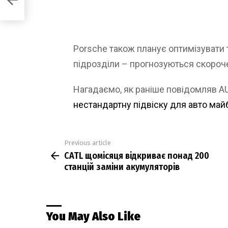
Porsche також планує оптимізувати 
підрозділи – прогнозуються скороче
Нагадаємо, як раніше повідомляв 
нестандартну підвіску для авто май
Previous article
See
CATL щомісяця відкриває понад 200
more
станцій заміни акумуляторів
You May Also Like