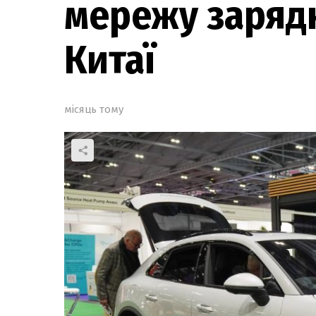
мережу зарядн
Китаї
місяць тому