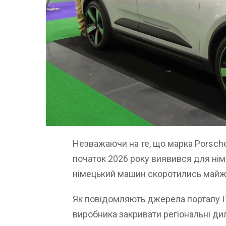
Незважаючи на те, що марка Porsche
початок 2026 року виявився для німе
німецький машин скоротились майже
Як повідомляють джерела порталу I
виробника закривати регіональні дил