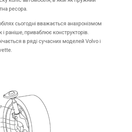
тна ресора.
обілях сьогодні вважається анахронізмом
як і раніше, приваблює конструкторів.
чається в ряді сучасних моделей Volvo і
ette.