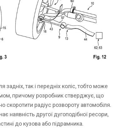
я задніх, так і передніх коліс, тобто може
змом, причому розробник стверджує, що
но скоротити радіус розвороту автомобіля.
ачає наявність другої дугоподібної ресори,
астині до кузова або підрамника.