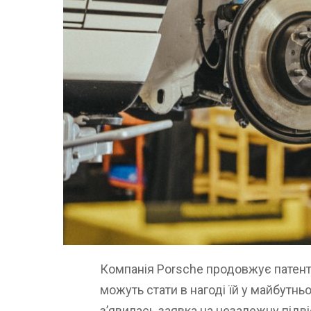
Компанія Porsche продовжує патентув
можуть стати в нагоді їй у майбутнь
з’явилась заявка на незалежну підві