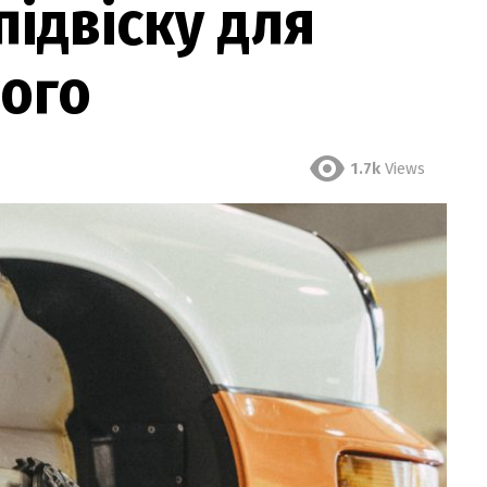
підвіску для
ього
1.7k
Views