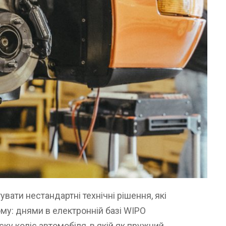
ати нестандартні технічні рішення, які
ому: днями в електронній базі WIPO
ску коліс автомобіля, в якій як пружний