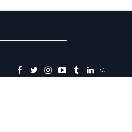
facebook
twitter
instagram
youtube
tumblr
linkedin
SEARCH