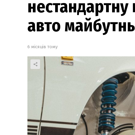
нестандартну 
авто майбутн
6 місяців тому