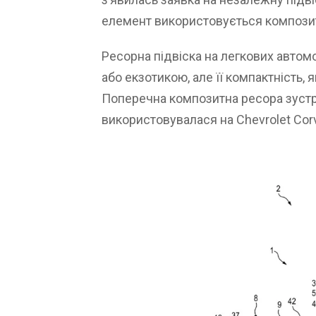
елемент використовується компози
Ресорна підвіска на легкових автом
або екзотикою, але її компактність, 
Поперечна композитна ресора зустрі
використовувалася на Chevrolet Corv