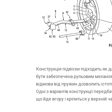
Конструкція підвіски підходить як дл
бути забезпечена рульовим механі
відмова від пружин дозволить істот
Одні з варіантів конструкції передб
що йде вгору і кріпиться у верхній ч