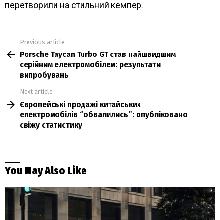
перетворили на стильний кемпер
.
Previous article
See
Porsche Taycan Turbo GT став найшвидшим
more
серійним електромобілем: результати
випробувань
Next article
Європейські продажі китайських
електромобілів “обвалились”: опубліковано
свіжу статистику
You May Also Like