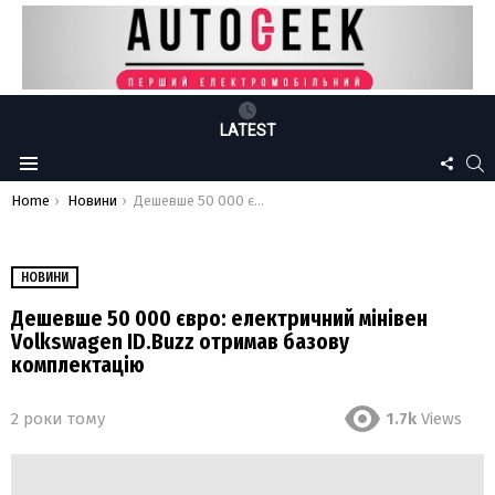
LATEST
FOLLO
S
Menu
US
You are here:
Home
Новини
Дешевше 50 000 євро: електричний мінівен Volkswagen ID.Buzz отримав базову комплектацію
НОВИНИ
Дешевше 50 000 євро: електричний мінівен
Volkswagen ID.Buzz отримав базову
комплектацію
2 роки тому
1.7k
Views