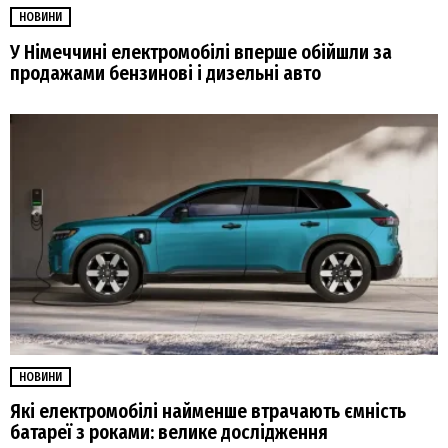
НОВИНИ
У Німеччині електромобілі вперше обійшли за
продажами бензинові і дизельні авто
НОВИНИ
Які електромобілі найменше втрачають ємність
батареї з роками: велике дослідження