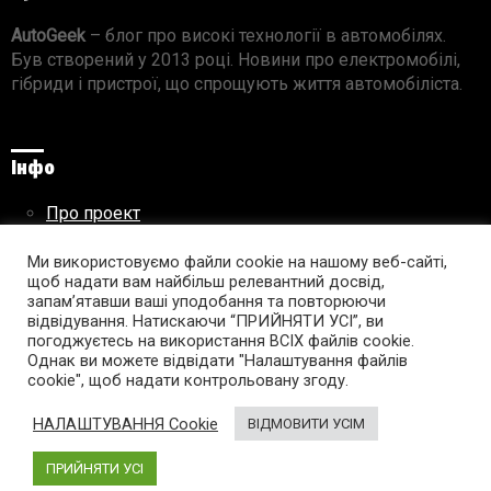
AutoGeek
– блог про високі технології в автомобілях.
Був створений у 2013 році. Новини про електромобілі,
гібриди і пристрої, що спрощують життя автомобіліста.
Інфо
Про проект
Реклама на сайті
Правила використання матеріалів
Ми використовуємо файли cookie на нашому веб-сайті,
щоб надати вам найбільш релевантний досвід,
запам’ятавши ваші уподобання та повторюючи
відвідування. Натискаючи “ПРИЙНЯТИ УСІ”, ви
погоджуєтесь на використання ВСІХ файлів cookie.
Підпишись на AutoGeek!
Однак ви можете відвідати "Налаштування файлів
cookie", щоб надати контрольовану згоду.
facebook
twitter
instagram
youtube
tumblr
linkedin
НАЛАШТУВАННЯ Cookie
ВІДМОВИТИ УСІМ
ПРИЙНЯТИ УСІ