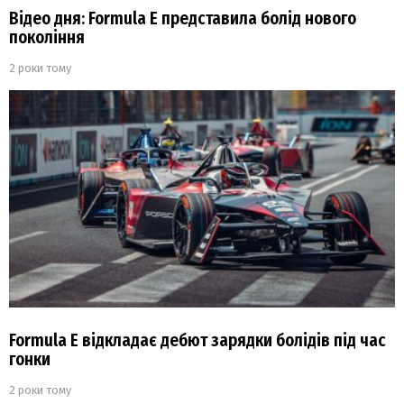
Відео дня: Formula E представила болід нового
покоління
2 роки тому
Formula E відкладає дебют зарядки болідів під час
гонки
2 роки тому