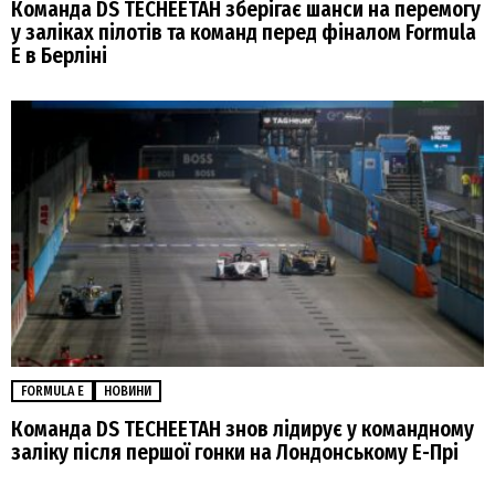
Команда DS TECHEETAH зберігає шанси на перемогу
у заліках пілотів та команд перед фіналом Formula
E в Берліні
FORMULA E
НОВИНИ
Команда DS TECHEETAH знов лідирує у командному
заліку після першої гонки на Лондонському Е-Прі