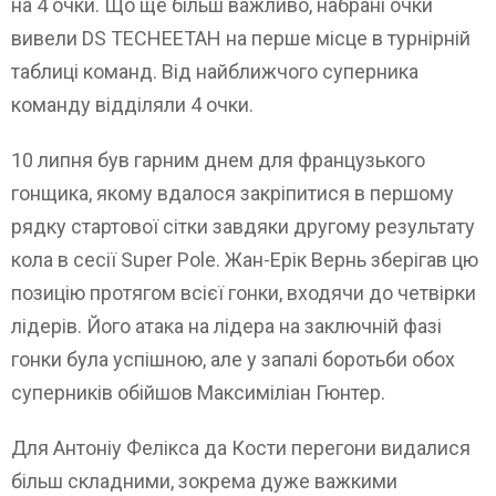
на 4 очки. Що ще більш важливо, набрані очки
вивели DS TECHEETAH на перше місце в турнірній
таблиці команд. Від найближчого суперника
команду відділяли 4 очки.
10 липня був гарним днем для французького
гонщика, якому вдалося закріпитися в першому
рядку стартової сітки завдяки другому результату
кола в сесії Super Pole. Жан-Ерік Вернь зберігав цю
позицію протягом всієї гонки, входячи до четвірки
лідерів. Його атака на лідера на заключній фазі
гонки була успішною, але у запалі боротьби обох
суперників обійшов Максиміліан Гюнтер.
Для Антоніу Фелікса да Кости перегони видалися
більш складними, зокрема дуже важкими