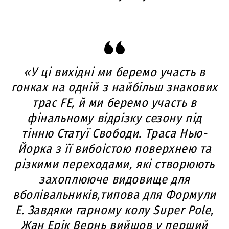
«У ці вихідні ми беремо участь в
гонках на одній з найбільш знакових
трас FE, й ми беремо участь в
фінальному відрізку сезону під
тінню Статуї Свободи. Траса Нью-
Йорка з її вибоістою поверхнею та
різкими переходами, які створюють
захоплююче видовище для
вболівальників,типова для Формули
Е. Завдяки гарному колу Super Pole,
Жан Ерік Вернь вийшов у перший