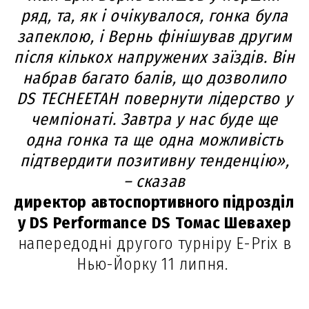
ряд, та, як і очікувалося, гонка була
запеклою, і Вернь фінішував другим
після кількох напружених заїздів. Він
набрав багато балів, що дозволило
DS TECHEETAH повернути лідерство у
чемпіонаті. Завтра у нас буде ще
одна гонка та ще одна можливість
підтвердити позитивну тенденцію»,
– сказав
директор автоспортивного підрозділ
у DS Performance
DS Томас Шевaхер
напередодні другого турніру E-Prix в
Нью-Йорку 11 липня.