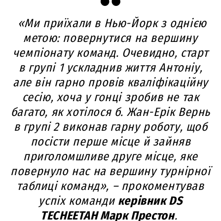
«Ми приїхали в Нью-Йорк з однією
метою: повернутися на вершину
чемпіонату команд. Очевидно, старт
в групі 1 ускладнив життя Антоніу,
але він гарно провів кваліфікаційну
сесію, хоча у гонці зробив не так
багато, як хотілося б. Жан-Ерік Вернь
в групі 2 виконав гарну роботу, щоб
посісти перше місце й зайняв
приголомшливе друге місце, яке
повернуло нас на вершину турнірної
таблиці команд», – прокоментував
успіх команди
керівник DS
TECHEETAH Марк Престон
.