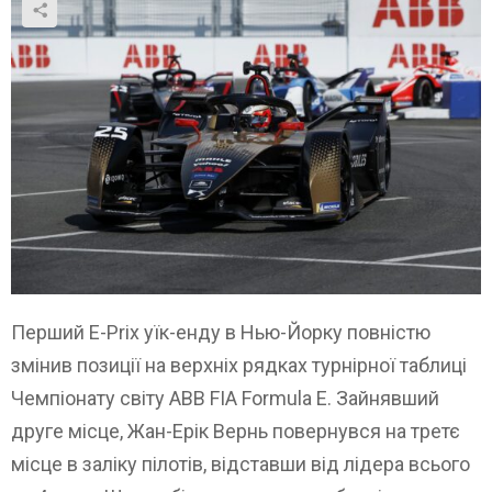
Перший E-Prix уїк-енду в Нью-Йорку повністю
змінив позиції на верхніх рядках турнірної таблиці
Чемпіонату світу ABB FIA Formula E. Зайнявший
друге місце, Жан-Ерік Вернь повернувся на третє
місце в заліку пілотів, відставши від лідера всього