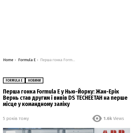
You are here:
Home
Formula E
Перша гонка Formula E у Нью-Йорку: Жан-Ерік Вернь став другим і вивів DS TECHEETAH на перше місце у командному заліку
FORMULA E
НОВИНИ
Перша гонка Formula E у Нью-Йорку: Жан-Ерік
Вернь став другим і вивів DS TECHEETAH на перше
місце у командному заліку
5 років тому
1.6k
Views