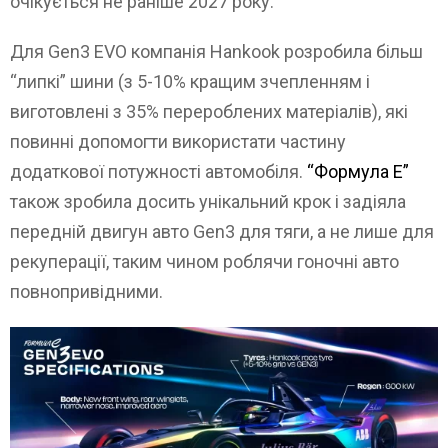
очікується не раніше 2027 року.
Для Gen3 EVO компанія Hankook розробила більш
“липкі” шини (з 5-10% кращим зчепленням і
виготовлені з 35% перероблених матеріалів), які
повинні допомогти використати частину
додаткової потужності автомобіля.
“Формула E”
також зробила досить унікальний крок і задіяла
передній двигун авто Gen3 для тяги, а не лише для
рекуперації, таким чином роблячи гоночні авто
повнопривідними.