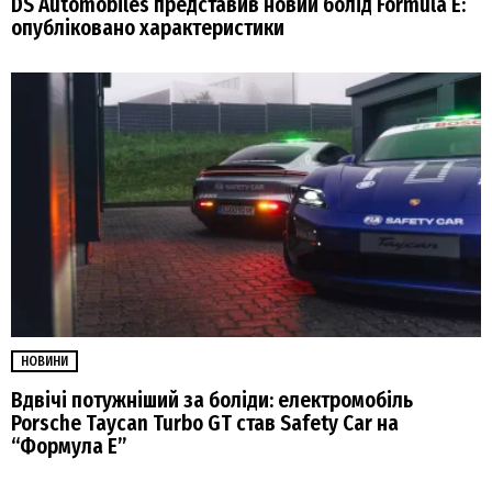
DS Automobiles представив новий болід Formula E:
опубліковано характеристики
НОВИНИ
Вдвічі потужніший за боліди: електромобіль
Porsche Taycan Turbo GT став Safety Car на
“Формула E”