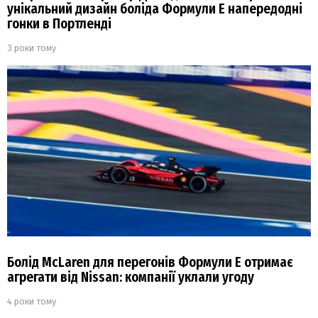
унікальний дизайн боліда Формули Е напередодні
гонки в Портленді
3 роки тому
Болід McLaren для перегонів Формули Е отримає
агрегати від Nissan: компанії уклали угоду
4 роки тому