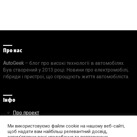
Про нас
AutoGeek
– блог про високі технології в автомобілях.
Був створений у 2013 році. Новини про електромобілі,
гібриди і пристрої, що спрощують життя автомобіліста.
Інфо
Про проект
Реклама на сайті
Правила використання матеріалів
Ми використовуємо файли cookie на нашому веб-сайті,
щоб надати вам найбільш релевантний досвід,