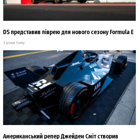
DS представив ліврею для нового сезону Formula Е
3 роки тому
Американський репер Джейден Сміт створив