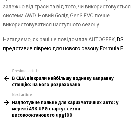
залежно від траси та від того, чи використовується
система AWD. Новий болід Gen3 EVO почне
використовуватися наступного сезону.
Нагадаємо, як раніше повідомляв AUTOGEEK,
DS
представив ліврею для нового сезону Formula Е
.
Previous article
See
В США відкрили найбільшу водневу заправну
more
станцію: на кого розрахована
Next article
Надпотужне пальне для харизматичних авто: у
мережі АЗК UPG стартує сезон
високооктанового upg100