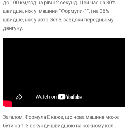
до 100 км/год на рівні 2 секунд. Цей час на 30%
швидше, ніж у машини “Формули-1”, і на 36%
швидше, ніж у авто Gen3, завдяки передньому
двигуну.
Загалом, Формула E каже, що нова машина може
бути на 1-3 секунди швидшою на кожному колі,