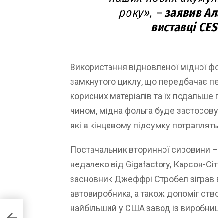
року», –
заявив Ал
виставці CES
Використання відновленої мідної 
замкнутого циклу, що передбачає п
корисних матеріалів та їх подальше
чином, мідна фольга буде застосову
які в кінцевому підсумку потраплять 
Постачальник вторинної сировини – 
недалеко від Gigafactory, Карсон-Сіті
засновник Джеффрі Стробел зіграв 
автовиробника, а також допоміг ство
найбільший у США завод із виробниц
шину