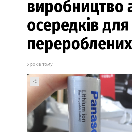
виробництво 
осередків для 
перероблених 
5 років тому