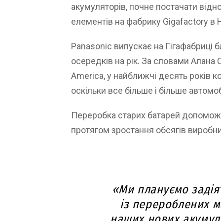
акумуляторів, почне постачати відно
елементів на фабрику Gigafactory в 
Panasonic випускає на Гігафабриці 
осередків на рік. За словами Алана 
America, у найближчі десять років к
оскільки все більше і більше автомо
Переробка старих батарей допоможе
протягом зростання обсягів виробни
«Ми плануємо задія
із перероблених м
наших нових акумуля