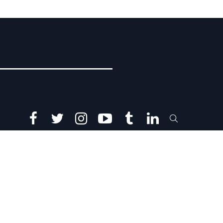
facebook
twitter
instagram
youtube
tumblr
linkedin
SEARCH