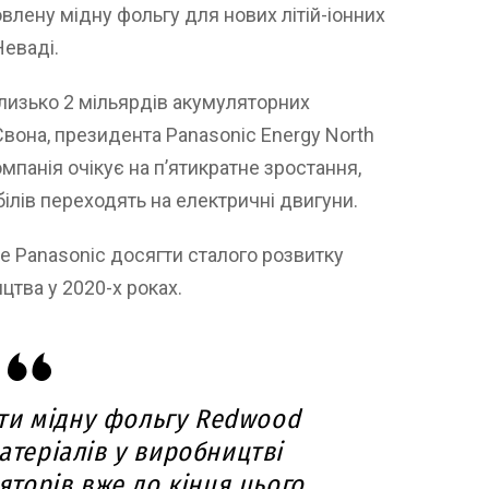
влену мідну фольгу для нових літій-іонних
Неваді.
близько 2 мільярдів акумуляторних
Свона, президента Panasonic Energy North
омпанія очікує на п’ятикратне зростання,
білів переходять на електричні двигуни.
 Panasonic досягти сталого розвитку
цтва у 2020-х роках.
ти мідну фольгу Redwood
атеріалів у виробництві
торів вже до кінця цього