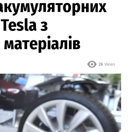
акумуляторних
Tesla з
матеріалів
2k
Views