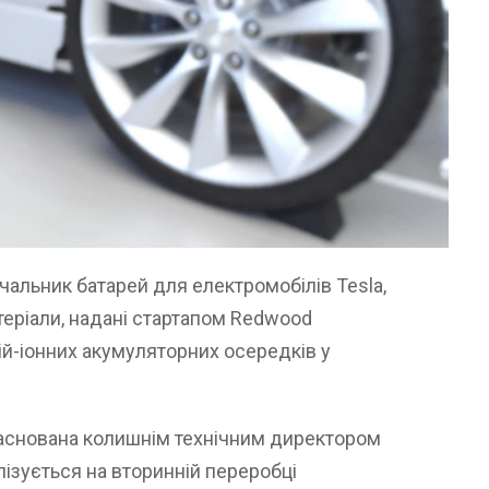
чальник батарей для електромобілів Tesla,
еріали, надані стартапом Redwood
тій-іонних акумуляторних осередків у
 заснована колишнім технічним директором
ізується на вторинній переробці