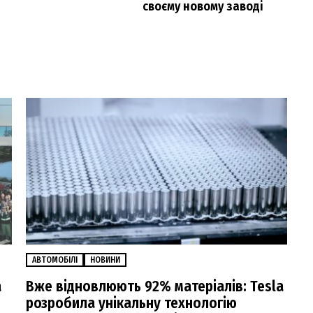
своєму новому заводі
АВТОМОБІЛІ
НОВИНИ
a
Вже відновлюють 92% матеріалів: Tesla
розробила унікальну технологію