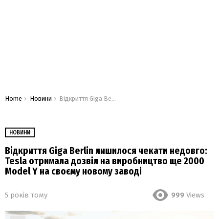
You are here:
Home
Новини
Відкриття Giga Berlin лишилося чекати недовго: Tesla отримала дозвіл на виробництво ще 2000 Model Y на своєму новому заводі
НОВИНИ
Відкриття Giga Berlin лишилося чекати недовго:
Tesla отримала дозвіл на виробництво ще 2000
Model Y на своєму новому заводі
5 років тому
999
Views