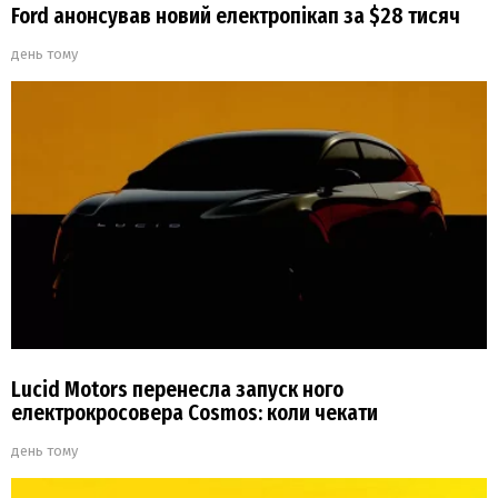
Ford анонсував новий електропікап за $28 тисяч
день тому
Lucid Motors перенесла запуск ного
електрокросовера Cosmos: коли чекати
день тому