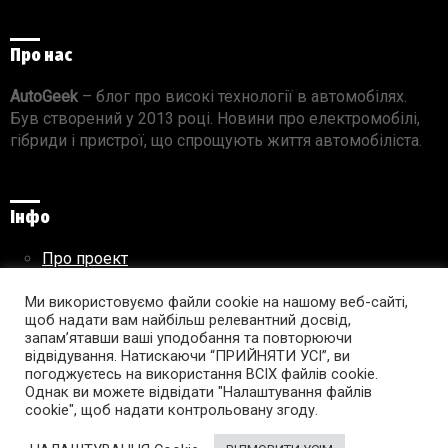
Про нас
AutoGeek
– блог про високі технології в автомобілях.
Був створений у 2013 році. Новини про електромобілі,
гібриди і пристрої, що спрощують життя автомобіліста.
Інфо
Про проект
Реклама на сайті
Ми використовуємо файли cookie на нашому веб-сайті,
Правила використання матеріалів
щоб надати вам найбільш релевантний досвід,
запам’ятавши ваші уподобання та повторюючи
відвідування. Натискаючи “ПРИЙНЯТИ УСІ”, ви
погоджуєтесь на використання ВСІХ файлів cookie.
Підпишись на AutoGeek!
Однак ви можете відвідати "Налаштування файлів
cookie", щоб надати контрольовану згоду.
facebook
twitter
instagram
youtube
tumblr
linkedin