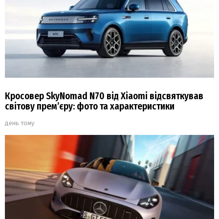
Кросовер SkyNomad N70 від Xiaomi відсвяткував
світову прем’єру: фото та характеристики
день тому