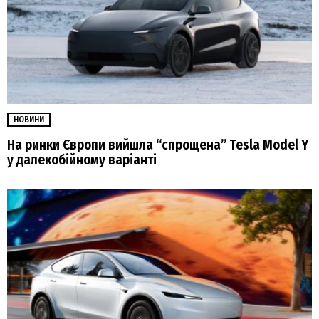
НОВИНИ
На ринки Європи вийшла “спрощена” Tesla Model Y
у далекобійному варіанті