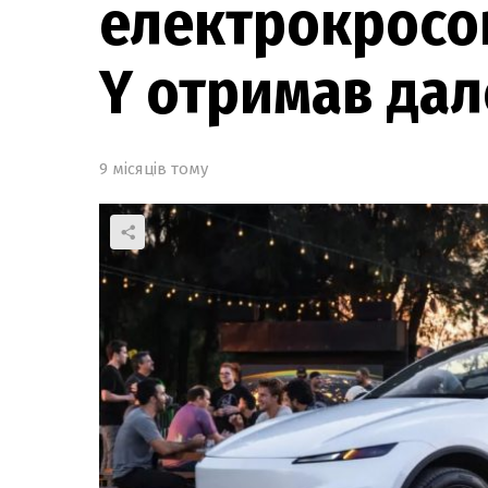
електрокросов
Y отримав дал
9 місяців тому