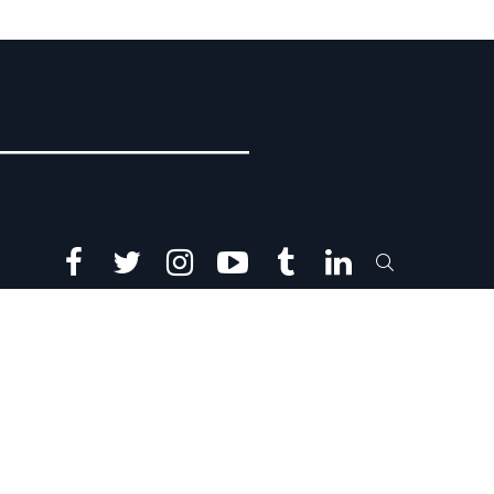
facebook
twitter
instagram
youtube
tumblr
linkedin
SEARCH