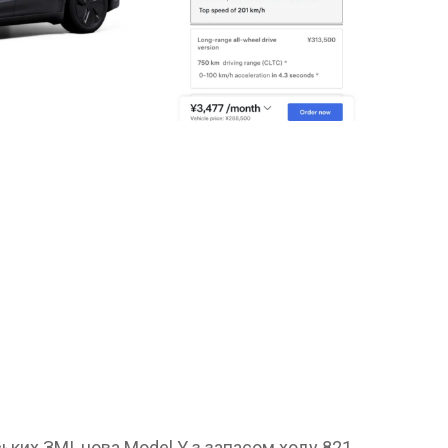
ких ЗМІ, нова Model Y з запасом ходу 821