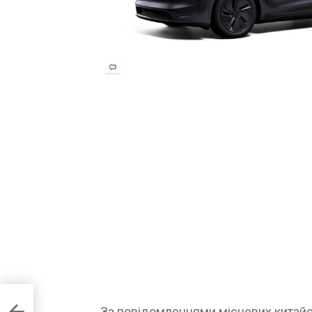
 у
За повідомленнями місцевих китайсь