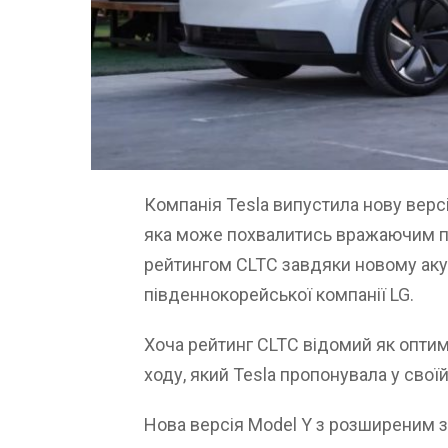
Компанія Tesla випустила нову верс
яка може похвалитись вражаючим по
рейтингом CLTC завдяки новому ак
південнокорейської компанії LG.
Хоча рейтинг CLTC відомий як оптим
ходу, який Tesla пропонувала у своїй
Нова версія Model Y з розширеним 