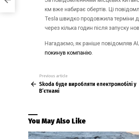
км вже набирає обертів. Ці повідо
Tesla швидко продовжила терміни до
через кілька годин після запуску но
Нагадаємо, як раніше повідомляв 
покинув компанію
.
Previous article
See
Skoda буде виробляти електромобілі у
more
В’єтнамі
You May Also Like