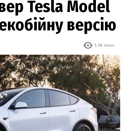
ер Tesla Model
екобійну версію
1.7k
Views