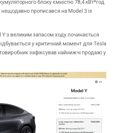
акумуляторного блоку ємністю 78,4 кВт*год
ок нещодавно прописався на Model 3 із
l Y з великим запасом ходу починається
 відбувається у критичний момент для Tesla
Автовиробник зафіксував найнижчі продажі у