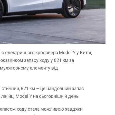
ію електричного кросовера Model Y у Китаї,
казником запасу ходу у 821 км за
умуляторному елементу від
істичний, 821 км – це найдовший запас
 лінійці Model Y на сьогоднішній день.
запасом ходу стала можливою завдяки