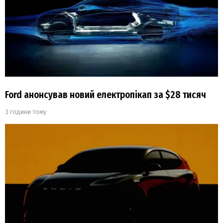
Ford анонсував новий електропікап за $28 тисяч
3 години тому