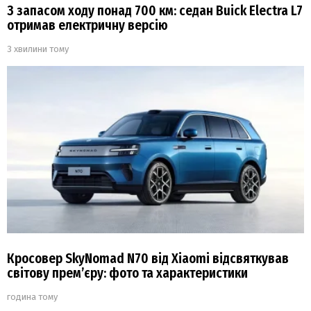
З запасом ходу понад 700 км: седан Buick Electra L7
отримав електричну версію
3 хвилини тому
Кросовер SkyNomad N70 від Xiaomi відсвяткував
світову прем’єру: фото та характеристики
година тому