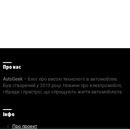
Про нас
AutoGeek
– блог про високі технології в автомобілях.
Був створений у 2013 році. Новини про електромобілі,
гібриди і пристрої, що спрощують життя автомобіліста.
Інфо
Про проект