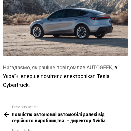
Нагадаємо, як раніше повідомляв AUTOGEEK,
в
Україні вперше помітили електропікап Tesla
Cybertruck
.
Previous article
See
Повністю автономні автомобілі далекі від
more
серійного виробництва, – директор Nvidia
Next article