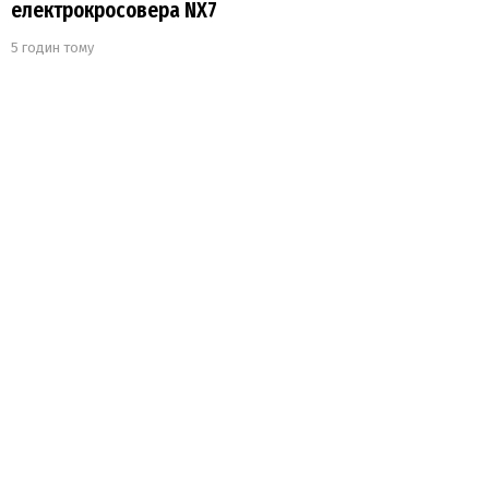
електрокросовера NX7
5 годин тому