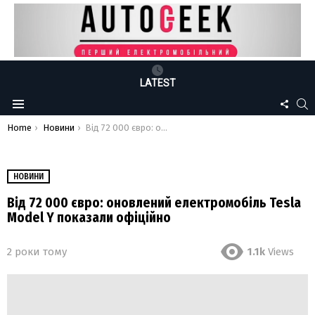
LATEST
FOLLO
S
Menu
US
You are here:
Home
Новини
Від 72 000 євро: оновлений електромобіль Tesla Model Y показали офіційно
НОВИНИ
Від 72 000 євро: оновлений електромобіль Tesla
Model Y показали офіційно
2 роки тому
1.1k
Views