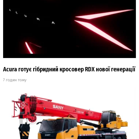
Acura готує гібридний кросовер RDX нової генерації
7 годин тому