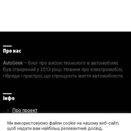
Про нас
AutoGeek
– блог про високі технології в автомобілях.
Був створений у 2013 році. Новини про електромобілі,
гібриди і пристрої, що спрощують життя автомобіліста.
Інфо
Про проект
Реклама на сайті
Правила використання матеріалів
Ми використовуємо файли cookie на нашому веб-сайті,
щоб надати вам найбільш релевантний досвід,