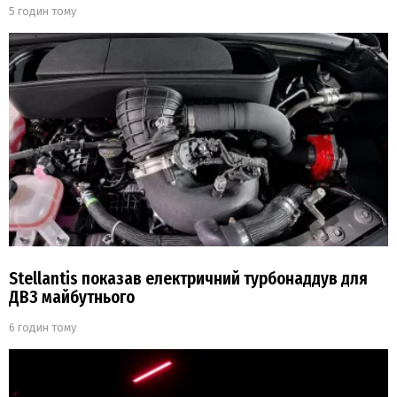
5 годин тому
Stellantis показав електричний турбонаддув для
ДВЗ майбутнього
6 годин тому