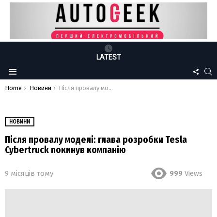
LATEST
FOLLO
S
Menu
US
You are here:
Home
Новини
Після провалу моделі: глава розробки Tesla Cybertruck покинув компанію
НОВИНИ
Після провалу моделі: глава розробки Tesla
Cybertruck покинув компанію
9 місяців тому
999
Views