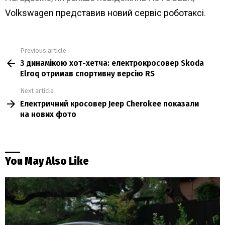
Volkswagen представив новий сервіс роботаксі
.
Previous article
See
З динамікою хот-хетча: електрокросовер Skoda
more
Elroq отримав спортивну версію RS
Next article
Електричний кросовер Jeep Cherokee показали
на нових фото
You May Also Like