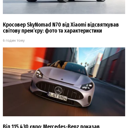
Кросовер SkyNomad N70 від Xiaomi відсвяткував
світову прем’єру: фото та характеристики
6 годин тому
Від 115 430 євро: Mercedes-Benz показав