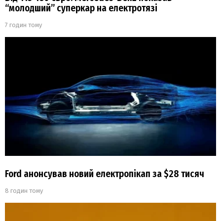
“молодший” суперкар на електротязі
7 годин тому
Ford анонсував новий електропікап за $28 тисяч
8 годин тому