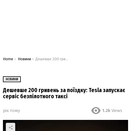
You are here:
Home
Новини
Дешевше 200 гривень за поїздку: Tesla запускає сервіс безпілотного таксі
НОВИНИ
Дешевше 200 гривень за поїздку: Tesla запускає
сервіс безпілотного таксі
рік тому
1.2k
Views