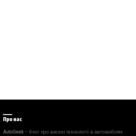
Про нас
AutoGeek
– блог про високі технології в автомобілях.