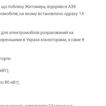
ця, що поблизу Житомира, відкрився АЗК
омобілів, на якому встановлено одразу 14
 для електромобілів розрахований на
иренішими в Україні конекторами, а саме 8
порти:
кВт);
по 80 кВт);
часно можуть заправляти 24 машини з