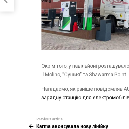
 купе
Окрім того, у павільйоні розташувал
il Molino, “Сушия” та Shawarma Point.
Нагадаємо, як раніше повідомляв 
зарядну станцію для електромобілі
Previous article
See
Karma анонсувала нову лінійку
more