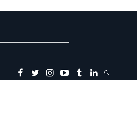
facebook
twitter
instagram
youtube
tumblr
linkedin
SEARCH