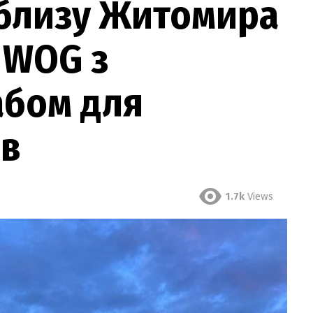
облизу Житомира
 WOG з
абом для
ів
1.7k
Views