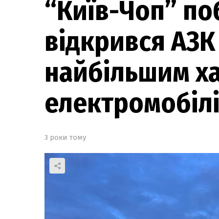
“Київ-Чоп” п
відкрився АЗК
найбільшим х
електромобіл
3 роки тому