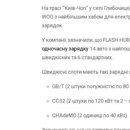
На трасі “Київ-Чоп” у селі Глибочи
WOG з найбільшим хабом для електр
зарядок.
У компанії зазначили, що FLASH HUB
одночасну зарядку
14 авто з найпош
швидкісних та 6 стандартних.
Швидкісні слоти мають такі зарядні 
GB/T (2 штуки потужністю по 80 
CCS2 (2 штуки по 120 кВт та 2 – 
CHAdeMO (2 одиниці по 40 кВт).
Зазначається, що на заправці одно