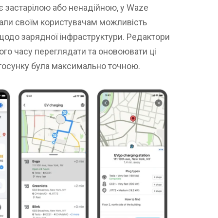
 є застарілою або ненадійною, у Waze
дали своїм користувачам можливість
щодо зарядної інфраструктури. Редактори
ого часу переглядати та оновоювати ці
астосунку була максимально точною.