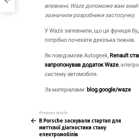
впевнені, Waze допоможе вам знайти
зазначили розробники застосунку.
У Waze запевнили, що ця функція бу
потрібно почекати декілька тижнів.
Як повідомляв Autogeek,
Renault ст
запропонував додаток Waze
, інтег
систему автомобіля.
За матеріалами:
blog.google/waze
Previous article
See
В Porsche заснували стартап для
more
миттєвої діагностики стану
електромобілів