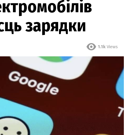
ектромобілів
ісць зарядки
1.1k
Views