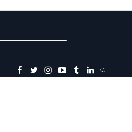
facebook
twitter
instagram
youtube
tumblr
linkedin
SEARCH