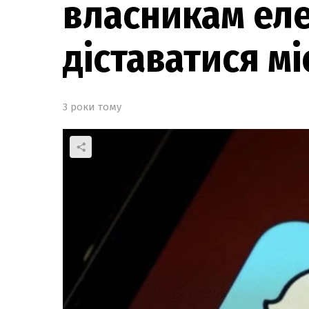
власникам ел
діставатися м
3 роки тому