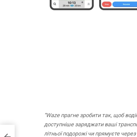
“Waze прагне зробити так, щоб воді
доступніше заряджати ваші транспор
літньої подорожі чи прямуєте через
євої