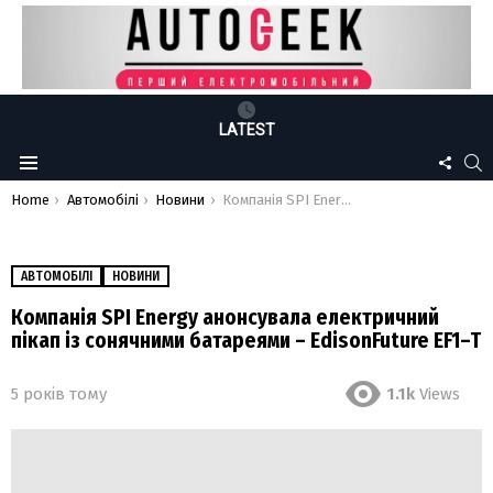
LATEST
FOLLO
S
Menu
US
You are here:
Home
Автомобілі
Новини
Компанія SPI Energy анонсувала електричний пікап із сонячними батареями – EdisonFuture EF1–T
АВТОМОБІЛІ
НОВИНИ
Компанія SPI Energy анонсувала електричний
пікап із сонячними батареями – EdisonFuture EF1–T
5 років тому
1.1k
Views