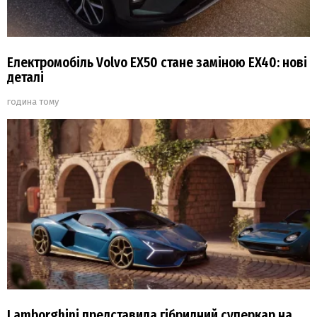
Електромобіль Volvo EX50 стане заміною EX40: нові
деталі
година тому
Lamborghini представила гібридний суперкар на