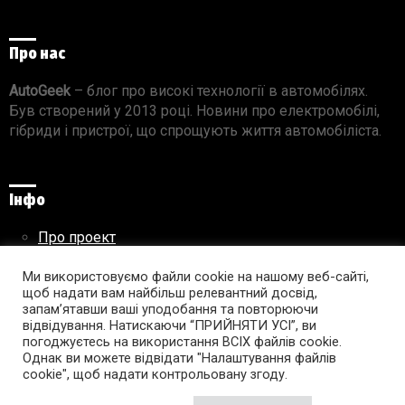
Про нас
AutoGeek
– блог про високі технології в автомобілях.
Був створений у 2013 році. Новини про електромобілі,
гібриди і пристрої, що спрощують життя автомобіліста.
Інфо
Про проект
Реклама на сайті
Ми використовуємо файли cookie на нашому веб-сайті,
Правила використання матеріалів
щоб надати вам найбільш релевантний досвід,
запам’ятавши ваші уподобання та повторюючи
відвідування. Натискаючи “ПРИЙНЯТИ УСІ”, ви
погоджуєтесь на використання ВСІХ файлів cookie.
Підпишись на AutoGeek!
Однак ви можете відвідати "Налаштування файлів
cookie", щоб надати контрольовану згоду.
facebook
twitter
instagram
youtube
tumblr
linkedin