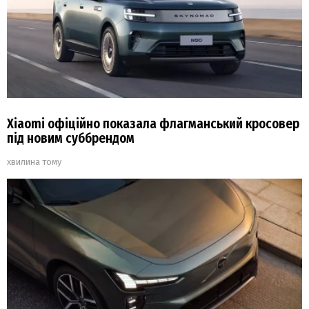
Xiaomi офіційно показала флагманський кросовер
під новим суббрендом
хвилина тому