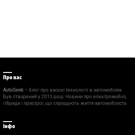
Про нас
AutoGeek
– блог про високі технології в автомобілях.
Був створений у 2013 році. Новини про електромобілі,
гібриди і пристрої, що спрощують життя автомобіліста.
Інфо