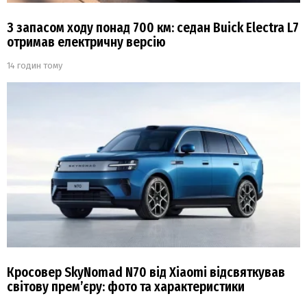
З запасом ходу понад 700 км: седан Buick Electra L7
отримав електричну версію
14 годин тому
Кросовер SkyNomad N70 від Xiaomi відсвяткував
світову прем’єру: фото та характеристики