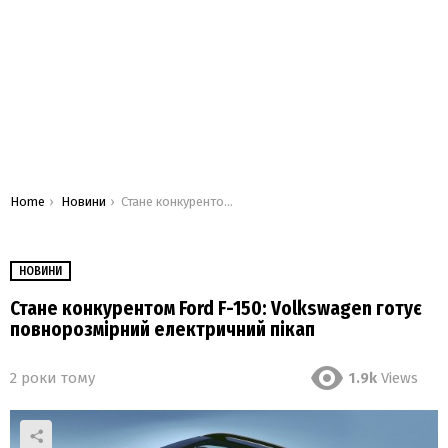
You are here:
Home
Новини
Стане конкурентом Ford F-150: Volkswagen готує повнорозмірний електричний пікап
НОВИНИ
Стане конкурентом Ford F-150: Volkswagen готує
повнорозмірний електричний пікап
2 роки тому
1.9k
Views