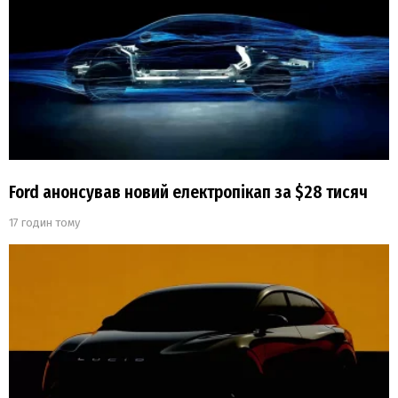
Ford анонсував новий електропікап за $28 тисяч
17 годин тому