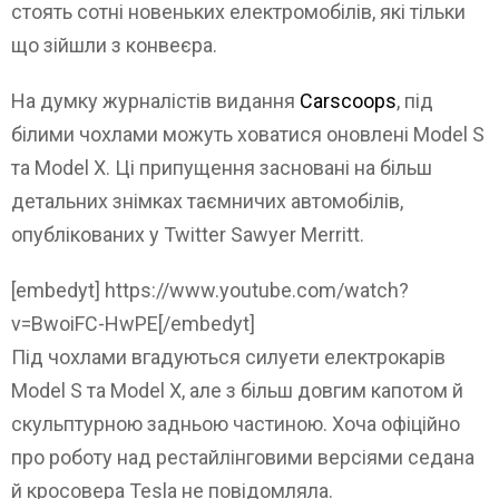
стоять сотні новеньких електромобілів, які тільки
що зійшли з конвеєра.
На думку журналістів видання
Carscoops
, під
білими чохлами можуть ховатися оновлені Model S
та Model X. Ці припущення засновані на більш
детальних знімках таємничих автомобілів,
опублікованих у Twitter Sawyer Merritt.
[embedyt] https://www.youtube.com/watch?
v=BwoiFC-HwPE[/embedyt]
Під чохлами вгадуються силуети електрокарів
Model S та Model X, але з більш довгим капотом й
скульптурною задньою частиною. Хоча офіційно
про роботу над рестайлінговими версіями седана
й кросовера Tesla не повідомляла.