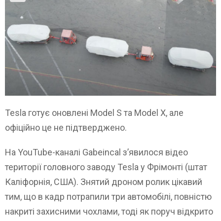
Tesla готує оновлені Model S та Model X, але
офіційно це не підтверджено.
На YouTube-каналі Gabeincal з’явилося відео
території головного заводу Tesla у Фрімонті (штат
Каліфорнія, США). Знятий дроном ролик цікавий
тим, що в кадр потрапили три автомобілі, повністю
накриті захисними чохлами, тоді як поруч відкрито