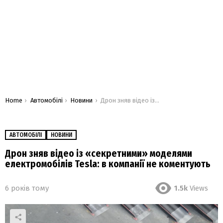
You are here:
Home
Автомобілі
Новини
Дрон зняв відео із «секретними» моделями електромобілів Tesla: в компанії не коментують
АВТОМОБІЛІ
НОВИНИ
Дрон зняв відео із «секретними» моделями
електромобілів Tesla: в компанії не коментують
6 років тому
1.5k
Views