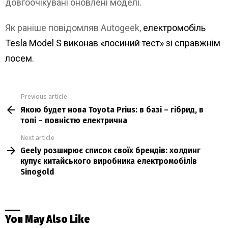
довгоочікувані оновлені моделі.
Як раніше повідомляв Autogeek,
електромобіль
Tesla Model S виконав «лосиний тест» зі справжнім
лосем.
Previous article
See
Якою будет нова Toyota Prius: в базі – гібрид, в
more
топі – повністю електрична
Next article
Geely розширює список своїх брендів: холдинг
купує китайського виробника електромобілів
Sinogold
You May Also Like