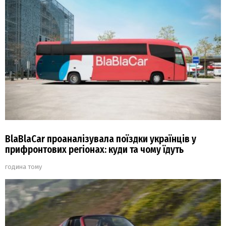
BlaBlaCar проаналізувала поїздки українців у
прифронтових регіонах: куди та чому їдуть
година тому