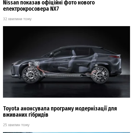
Nissan показав офіційні фото нового
електрокросовера NX7
32 хвилини тому
Toyota анонсувала програму модернізації для
вживаних гібридів
25 хвилин тому