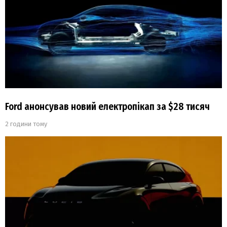
Ford анонсував новий електропікап за $28 тисяч
2 години тому