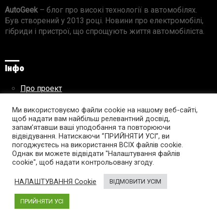
AutoGeek
– блог про високі технології в автомобілях.
Був створений у 2013 році. Новини про електромобілі,
гібриди і пристрої, що спрощують життя автомобіліста.
Інфо
Про проект
Реклама на сайті
Правила використання матеріалів
Ми використовуємо файли cookie на нашому веб-сайті,
щоб надати вам найбільш релевантний досвід,
запам’ятавши ваші уподобання та повторюючи
відвідування. Натискаючи “ПРИЙНЯТИ УСІ”, ви
погоджуєтесь на використання ВСІХ файлів cookie.
Підпишись на AutoGeek!
Однак ви можете відвідати "Налаштування файлів
cookie", щоб надати контрольовану згоду.
facebook
twitter
instagram
youtube
tumblr
linkedin
НАЛАШТУВАННЯ Cookie
ВІДМОВИТИ УСІМ
ПРИЙНЯТИ УСІ