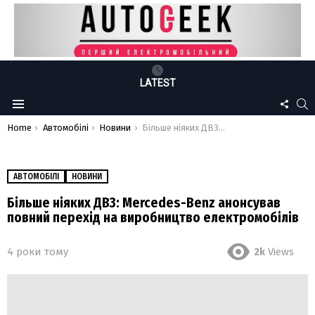
LATEST
FOLLO
S
Menu
US
You are here:
Home
Автомобілі
Новини
Більше ніяких ДВЗ: Mercedes-Benz анонсував повний перехід на виробництво електромобілів
АВТОМОБІЛІ
НОВИНИ
Більше ніяких ДВЗ: Mercedes-Benz анонсував
повний перехід на виробництво електромобілів
4 роки тому
2k
Views